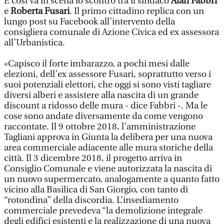
E così va in scena lo scontro tra il sindaco
Alan Fabbri
e
Roberta Fusari
. Il primo cittadino replica con un
lungo post su Facebook all’intervento della
consigliera comunale di Azione Civica ed ex assessora
all’Urbanistica.
«Capisco il forte imbarazzo, a pochi mesi dalle
elezioni, dell’ex assessore Fusari, soprattutto verso i
suoi potenziali elettori, che oggi si sono visti tagliare
diversi alberi e assistere alla nascita di un grande
discount a ridosso delle mura - dice Fabbri -. Ma le
cose sono andate diversamente da come vengono
raccontate. Il 9 ottobre 2018, l’amministrazione
Tagliani approva in Giunta la delibera per una nuova
area commerciale adiacente alle mura storiche della
città. Il 3 dicembre 2018, il progetto arriva in
Consiglio Comunale e viene autorizzata la nascita di
un nuovo supermercato, analogamente a quanto fatto
vicino alla Basilica di San Giorgio, con tanto di
“rotondina” della discordia. L’insediamento
commerciale prevedeva “la demolizione integrale
degli edifici esistenti e la realizzazione di una nuova