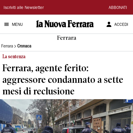
La
Iscriviti alle Newsletter
ABBONATI
Nuova
MENU
ACCEDI
Ferrara
Ferrara
Ferrara
Cronaca
La sentenza
Ferrara, agente ferito:
aggressore condannato a sette
mesi di reclusione