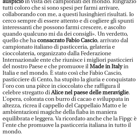
auspicio
in vista dei campionati del mondo. Ringrazio
tutti coloro che si sono spesi per farmi arrivare,
collaborando con me, a questi lusinghieri risultati. Io
cerco sempre di essere attento e di cogliere gli spunti
interessanti che possono farmi crescere, e ascolto
quando qualcuno mi da dei consigli». Un verdetto,
quello che ha
consacrato Fabio Cascio
, arrivato dal
campionato italiano di pasticceria, gelateria e
cioccolateria, organizzato dalla Federazione
Internazionale ente che riunisce i migliori pasticcieri
del nostro Paese e che promuove il
Made in Italy
in
Italia e nel mondo. È stato così che Fabio Cascio,
pasticciere di Cento, ha stupito la giuria e conquistato
l’oro con una pièce in cioccolato che raffigura il
celebre stregatto di
Alice nel paese delle meraviglie
.
L’opera, colorata con burro di cacao e sviluppata in
altezza, ricrea il cappello del Cappellaio Matto e le
ambientazioni magiche della fiaba in maniera
equilibrata e leggera. Va ricordato anche che la Fipgc è
l’ente che promuove la pasticceria italiana in tutto il
mondo.