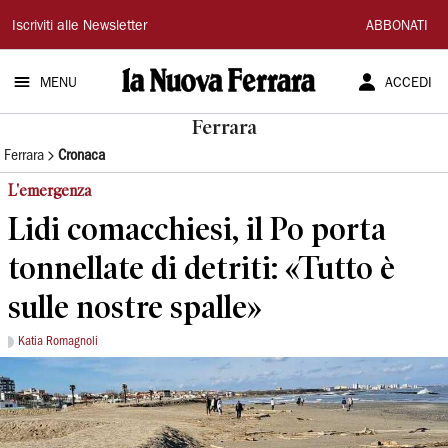
La
Iscriviti alle Newsletter
ABBONATI
Nuova
MENU
ACCEDI
Ferrara
Ferrara
Ferrara
Cronaca
L'emergenza
Lidi comacchiesi, il Po porta
tonnellate di detriti: «Tutto è
sulle nostre spalle»
Katia Romagnoli