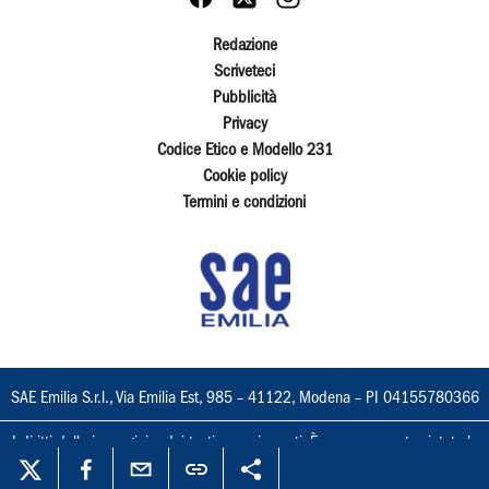
Redazione
Scriveteci
Pubblicità
Privacy
Codice Etico e Modello 231
Cookie policy
Termini e condizioni
SAE Emilia S.r.l., Via Emilia Est, 985 – 41122, Modena – PI 04155780366
I diritti delle immagini e dei testi sono riservati. È espressamente vietata la
loro riproduzione con qualsiasi mezzo e l'adattamento totale o parziale.