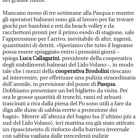
del grande fiume.
Mancano meno di tre settimane alla Pasqua e mentre
gli operatori balneari sono già al lavoro per far trovare
giochi per bambini e reti da beach volley e da
racchettoni pronti per il primo esodo di stagione, sale
l’apprensione per l’arrivo, inevitabile di altri, ingenti,
quantitativi di detriti. «Speriamo che tutto il legname
possa essere spiaggiato entro i prossimi giorni –
spiega
Luca Callagarini
, presidente della cooperativa
degli stabilimenti balneari del Lido Volano -, in modo
tale che i mezzi della
cooperativa Brodolini
riescano
ad intervenire, per effettuare una pulizia straordinaria
dell’arenile, in previsione del ponte di
Pasqua
.
Dobbiamo presentare un bel biglietto da visita. Per
ora le grosse quantità di tronchi, rami ed arbusti
trascinati a riva dalla piena del Po sono utili a fare da
diga alle dune di sabbia erette a protezione dei
bagni». Mentre all’altezza del bagno Isa (l’ultimo più a
sud del Lido Volano), ieri mattina era già stato attivato
un ripascimento di rinforzo della barriera invernale
con sabbia vagliata dalle precedenti pulizie