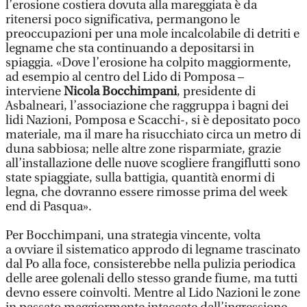
l’erosione costiera dovuta alla mareggiata è da
ritenersi poco significativa, permangono le
preoccupazioni per una mole incalcolabile di detriti e
legname che sta continuando a depositarsi in
spiaggia. «Dove l’erosione ha colpito maggiormente,
ad esempio al centro del Lido di Pomposa –
interviene
Nicola Bocchimpani
, presidente di
Asbalneari, l’associazione che raggruppa i bagni dei
lidi Nazioni, Pomposa e Scacchi-, si è depositato poco
materiale, ma il mare ha risucchiato circa un metro di
duna sabbiosa; nelle altre zone risparmiate, grazie
all’installazione delle nuove scogliere frangiflutti sono
state spiaggiate, sulla battigia, quantità enormi di
legna, che dovranno essere rimosse prima del week
end di Pasqua».
Per Bocchimpani, una strategia vincente, volta
a ovviare il sistematico approdo di legname trascinato
dal Po alla foce, consisterebbe nella pulizia periodica
delle aree golenali dello stesso grande fiume, ma tutti
devno essere coinvolti. Mentre al Lido Nazioni le zone