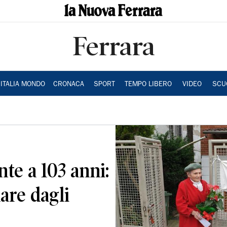
Ferrara
ITALIA MONDO
CRONACA
SPORT
TEMPO LIBERO
VIDEO
SCU
te a 103 anni:
are dagli