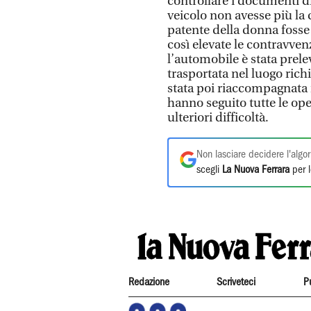
controllare i documenti d
veicolo non avesse più la
patente della donna fosse
così elevate le contravven
l’automobile è stata prelev
trasportata nel luogo rich
stata poi riaccompagnata n
hanno seguito tutte le ope
ulteriori difficoltà.
Non lasciare decidere l'algor
scegli
La Nuova Ferrara
per l
Redazione
Scriveteci
P