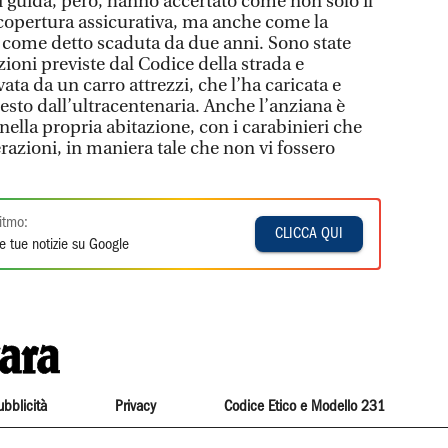
i guida, però, hanno accertato come non solo il
 copertura assicurativa, ma anche come la
 come detto scaduta da due anni. Sono state
zioni previste dal Codice della strada e
ata da un carro attrezzi, che l’ha caricata e
iesto dall’ultracentenaria. Anche l’anziana è
ella propria abitazione, con i carabinieri che
razioni, in maniera tale che non vi fossero
itmo:
CLICCA QUI
e tue notizie su Google
ubblicità
Privacy
Codice Etico e Modello 231