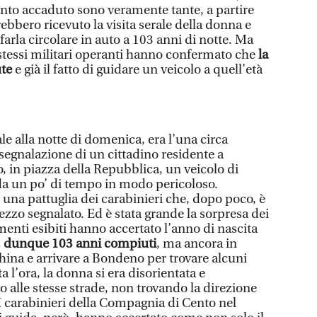
nto accaduto sono veramente tante, a partire
ebbero ricevuto la visita serale della donna e
arla circolare in auto a 103 anni di notte. Ma
 stessi militari operanti hanno confermato che
la
ute
e già il fatto di guidare un veicolo a quell’età
le alla notte di domenica, era l’una circa
segnalazione di un cittadino residente a
 in piazza della Repubblica, un veicolo di
da un po’ di tempo in modo pericoloso.
 una pattuglia dei carabinieri che, dopo poco, è
mezzo segnalato. Ed è stata grande la sorpresa dei
enti esibiti hanno accertato l’anno di nascita
, dunque 103 anni compiuti
, ma ancora in
hina e arrivare a Bondeno per trovare alcuni
 l’ora, la donna si era disorientata e
o alle stesse strade, non trovando la direzione
 I carabinieri della Compagnia di Cento nel