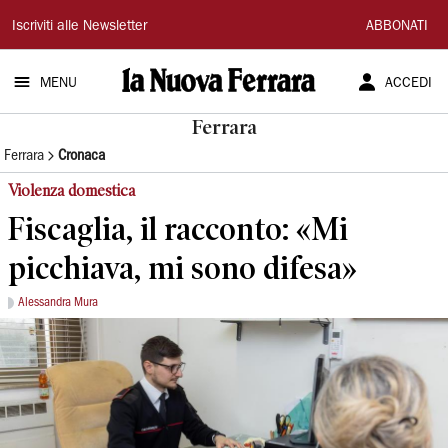
La
Iscriviti alle Newsletter
ABBONATI
Nuova
MENU
ACCEDI
Ferrara
Ferrara
Ferrara
Cronaca
Violenza domestica
Fiscaglia, il racconto: «Mi
picchiava, mi sono difesa»
Alessandra Mura