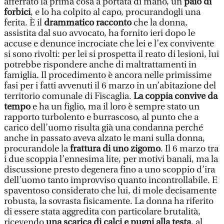
afferrato la prima cosa a portata di mano, un
paio di
forbici
, e lo ha colpito al capo, procurandogli una
ferita. È il
drammatico racconto
che la donna,
assistita dal suo avvocato, ha fornito ieri dopo le
accuse e denunce incrociate che lei e l’ex convivente
si sono rivolti: per lei si prospetta il reato di lesioni, lui
potrebbe rispondere anche di maltrattamenti in
famiglia. Il procedimento è ancora nelle primissime
fasi per i fatti avvenuti il 6 marzo in un’abitazione del
territorio comunale di Fiscaglia.
La coppia convive da
tempo
e ha un figlio, ma il loro è sempre stato un
rapporto turbolento e burrascoso, al punto che a
carico dell’uomo risulta già una condanna perché
anche in passato aveva alzato le mani sulla donna,
procurandole la
frattura di uno zigomo
. Il 6 marzo tra
i due scoppia l’ennesima lite, per motivi banali, ma la
discussione presto degenera fino a uno scoppio d’ira
dell’uomo tanto improvviso quanto incontrollabile. E
spaventoso considerato che lui, di mole decisamente
robusta, la sovrasta fisicamente. La donna ha riferito
di essere stata aggredita con particolare brutalità,
ricevendo
una scarica di calci e pugni alla testa
, al