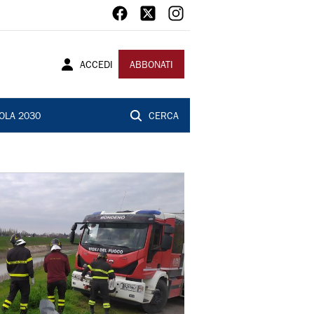
ACCEDI
ABBONATI
OLA 2030
CERCA