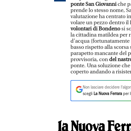
ponte San Giovanni
che p
prende lo stesso nome, Sa
valutazione ha centrato in
volare un pezzo dentro il P
volontari di Bondeno
si s
la cittadina matildea per r
d’acqua (fortunatamente in
basso rispetto alla scorsa 
parapetto mancante del p
provvisoria, con
del nastr
ponte. Una soluzione che 
coperto andando a risistem
Non lasciare decidere l'algor
scegli
La Nuova Ferrara
per l