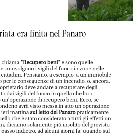
riata era finita nel Panaro
i chiama
"Recupero beni"
e sono quelle
 coinvolgono i vigili del fuoco in zone nelle
ai cittadini. Pensiamo, a esempio, a un immobile
 o per le conseguenze di un incendio, o, ancora,
roprietario deve andare a recuperare degli
o dai vigili del fuoco in quella che loro
 un’operazione di recupero beni. Ecco, se
ondeno avrà visto messa in atto un’operazione
 ieri mattina
sul letto del Panaro
praticamente
llo che è stato considerato a tutti gli effetti un
i, diciamo solamente più insolito del previsto.
passo indietro, ad alcuni giorni fa, quando sul