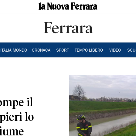
Ferrara
ITALIA MONDO
CRONACA
SPORT
TEMPO LIBERO
VIDEO
SCU
ompe il
pieri lo
fiume