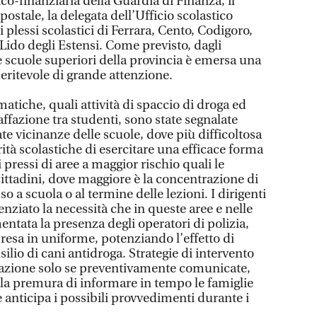
o-finanziaria della Guardia di Finanza, il
postale, la delegata dell’Ufficio scolastico
ei plessi scolastici di Ferrara, Cento, Codigoro,
Lido degli Estensi. Come previsto, dagli
le scuole superiori della provincia è emersa una
ritevole di grande attenzione.
atiche, quali attività di spaccio di droga ed
affazione tra studenti, sono state segnalate
e vicinanze delle scuole, dove più difficoltosa
orità scolastiche di esercitare una efficace forma
 pressi di aree a maggior rischio quali le
ittadini, dove maggiore è la concentrazione di
o a scuola o al termine delle lezioni. I dirigenti
enziato la necessità che in queste aree e nelle
entata la presenza degli operatori di polizia,
resa in uniforme, potenziando l’effetto di
ilio di cani antidroga. Strategie di intervento
uazione solo se preventivamente comunicate,
la premura di informare in tempo le famiglie
 anticipa i possibili provvedimenti durante i