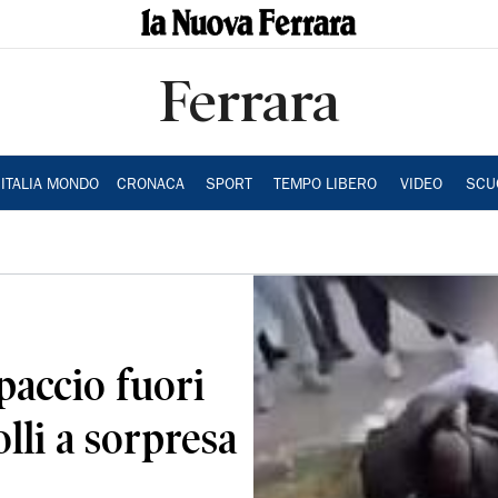
Ferrara
ITALIA MONDO
CRONACA
SPORT
TEMPO LIBERO
VIDEO
SCU
spaccio fuori
lli a sorpresa