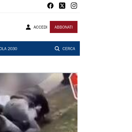
ACCEDI
ABBONATI
OLA 2030
CERCA