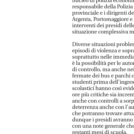
nucleo di polizia economic
responsabile della Polizia 
provinciale e i dirigenti d
Argenta, Portomaggiore e 
interventi dei presidi del
situazione complessiva me
Diverse situazioni problem
episodi di violenza e sopr
soprattutto nelle immediat
è la possibilità per le aut
di controllo, ma anche nei
fermate dei bus e parchi c
studenti prima dell’ingress
scolastici hanno così evid
ore più critiche sia increm
anche con controlli a sorp
deterrenza anche con l’aus
che potranno trovare att
dunque i presidi avranno 
con una note generale che
restanti mesi di scuola.