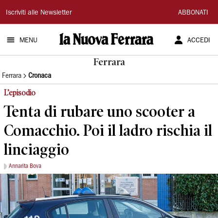
La
Iscriviti alle Newsletter
ABBONATI
Nuova
MENU
ACCEDI
Ferrara
Ferrara
Ferrara
Cronaca
L’episodio
Tenta di rubare uno scooter a
Comacchio. Poi il ladro rischia il
linciaggio
Annarita Bova