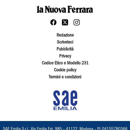
Redazione
Scriveteci
Pubblicità
Privacy
Codice Etico e Modello 231
Cookie policy
Termini e condizioni
SAE Emilia S.r.l., Via Emilia Est, 985 – 41122, Modena – PI 04155780366