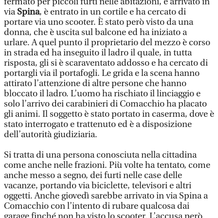
fermato per piccoli furti nelle abitazioni, è arrivato in
via
Spina
, è entrato in un cortile e ha cercato di
portare via uno scooter. È stato però visto da una
donna, che è uscita sul balcone ed ha iniziato a
urlare. A quel punto il proprietario del mezzo è corso
in strada ed ha inseguito il ladro il quale, in tutta
risposta, gli si è scaraventato addosso e ha cercato di
portargli via il portafogli. Le grida e la scena hanno
attirato l’attenzione di altre persone che hanno
bloccato il ladro. L’uomo ha rischiato il linciaggio e
solo l’arrivo dei carabinieri di Comacchio ha placato
gli animi. Il soggetto è stato portato in caserma, dove è
stato interrogato e trattenuto ed è a disposizione
dell’autorità giudiziaria.
Si tratta di una persona conosciuta nella cittadina
come anche nelle frazioni. Più volte ha tentato, come
anche messo a segno, dei furti nelle case delle
vacanze, portando via biciclette, televisori e altri
oggetti. Anche giovedì sarebbe arrivato in via Spina a
Comacchio con l’intento di rubare qualcosa dai
garage finché non ha visto lo scooter. L’accusa però