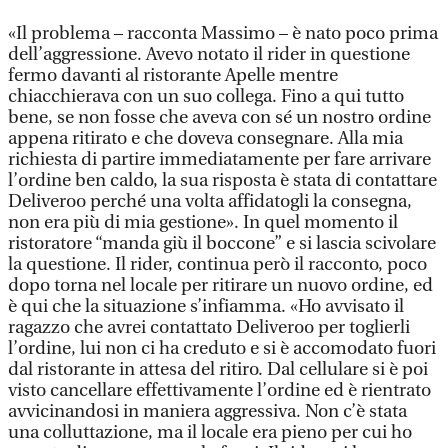
«Il problema – racconta Massimo – è nato poco prima
dell’aggressione. Avevo notato il rider in questione
fermo davanti al ristorante Apelle mentre
chiacchierava con un suo collega. Fino a qui tutto
bene, se non fosse che aveva con sé un nostro ordine
appena ritirato e che doveva consegnare. Alla mia
richiesta di partire immediatamente per fare arrivare
l’ordine ben caldo, la sua risposta è stata di contattare
Deliveroo perché una volta affidatogli la consegna,
non era più di mia gestione». In quel momento il
ristoratore “manda giù il boccone” e si lascia scivolare
la questione. Il rider, continua però il racconto, poco
dopo torna nel locale per ritirare un nuovo ordine, ed
è qui che la situazione s’infiamma. «Ho avvisato il
ragazzo che avrei contattato Deliveroo per toglierli
l’ordine, lui non ci ha creduto e si è accomodato fuori
dal ristorante in attesa del ritiro. Dal cellulare si è poi
visto cancellare effettivamente l’ordine ed è rientrato
avvicinandosi in maniera aggressiva. Non c’è stata
una colluttazione, ma il locale era pieno per cui ho