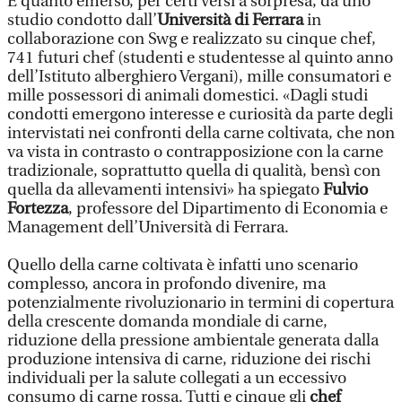
È quanto emerso, per certi versi a sorpresa, da uno
studio condotto dall’
Università di Ferrara
in
collaborazione con Swg e realizzato su cinque chef,
741 futuri chef (studenti e studentesse al quinto anno
dell’Istituto alberghiero Vergani), mille consumatori e
mille possessori di animali domestici. «Dagli studi
condotti emergono interesse e curiosità da parte degli
intervistati nei confronti della carne coltivata, che non
va vista in contrasto o contrapposizione con la carne
tradizionale, soprattutto quella di qualità, bensì con
quella da allevamenti intensivi» ha spiegato
Fulvio
Fortezza
, professore del Dipartimento di Economia e
Management dell’Università di Ferrara.
Quello della carne coltivata è infatti uno scenario
complesso, ancora in profondo divenire, ma
potenzialmente rivoluzionario in termini di copertura
della crescente domanda mondiale di carne,
riduzione della pressione ambientale generata dalla
produzione intensiva di carne, riduzione dei rischi
individuali per la salute collegati a un eccessivo
consumo di carne rossa. Tutti e cinque gli
chef