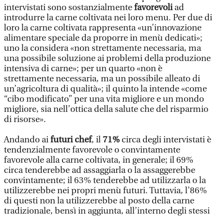
intervistati sono sostanzialmente
favorevoli
ad
introdurre la carne coltivata nei loro menu. Per due di
loro la carne coltivata rappresenta «un’innovazione
alimentare speciale da proporre in menù dedicati»;
uno la considera «non strettamente necessaria, ma
una possibile soluzione ai problemi della produzione
intensiva di carne»; per un quarto «non è
strettamente necessaria, ma un possibile alleato di
un’agricoltura di qualità»; il quinto la intende «come
“cibo modificato” per una vita migliore e un mondo
migliore, sia nell’ottica della salute che del risparmio
di risorse».
Andando ai
futuri chef
, il
71%
circa degli intervistati è
tendenzialmente favorevole o convintamente
favorevole alla carne coltivata, in generale; il 69%
circa tenderebbe ad assaggiarla o la assaggerebbe
convintamente; il 63% tenderebbe ad utilizzarla o la
utilizzerebbe nei propri menù futuri. Tuttavia, l’86%
di questi non la utilizzerebbe al posto della carne
tradizionale, bensì in aggiunta, all’interno degli stessi