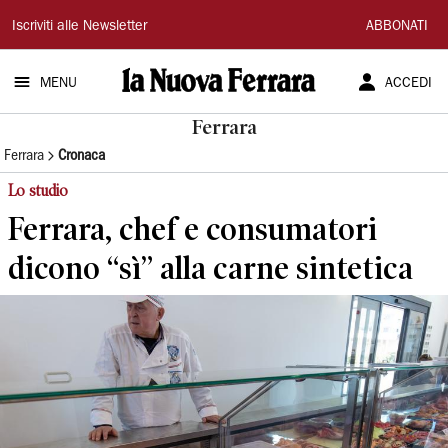
La
Iscriviti alle Newsletter
ABBONATI
Nuova
MENU
ACCEDI
Ferrara
Ferrara
Ferrara
Cronaca
Lo studio
Ferrara, chef e consumatori
dicono “sì” alla carne sintetica