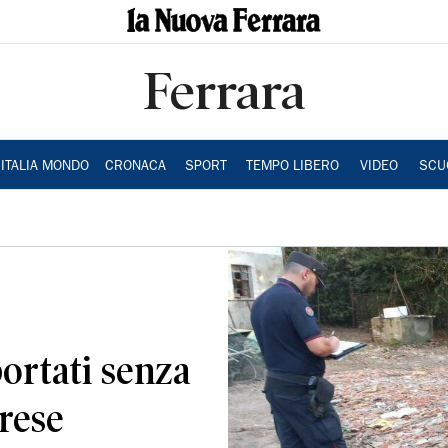
Ferrara
ITALIA MONDO
CRONACA
SPORT
TEMPO LIBERO
VIDEO
SCU
sportati senza
arese