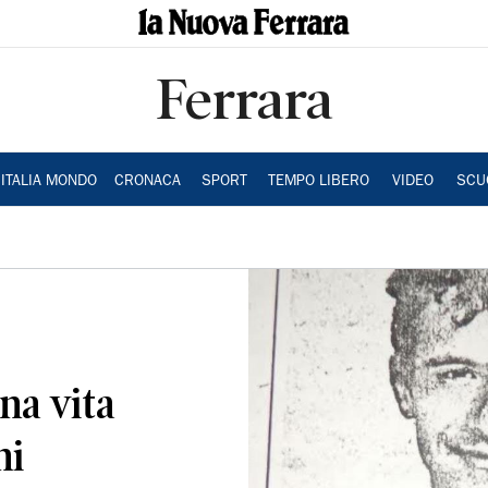
Ferrara
ITALIA MONDO
CRONACA
SPORT
TEMPO LIBERO
VIDEO
SCU
na vita
ni