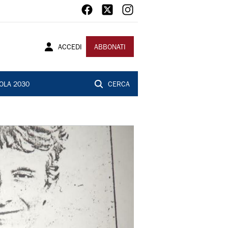
ACCEDI
ABBONATI
OLA 2030
CERCA