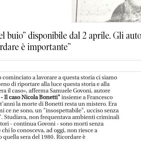
el buio” disponibile dal 2 aprile. Gli a
ordare è importante”
ominciato a lavorare a questa storia ci siamo
meno di riportare alla luce questa storia e alla
, era il caso», afferma Samuele Govoni, autore
 - Il caso Nicola Bonetti"
insieme a Francesco
’anni la morte di Bonetti resta un mistero. Era
i ce ne sono, un "insospettabile", ucciso senza
a". Studiava, non frequentava ambienti criminali
itori - continua Govoni - sono morti senza
e chi lo conosceva, ad oggi, non riesce a
o quella sera del 1980. Ricordare è