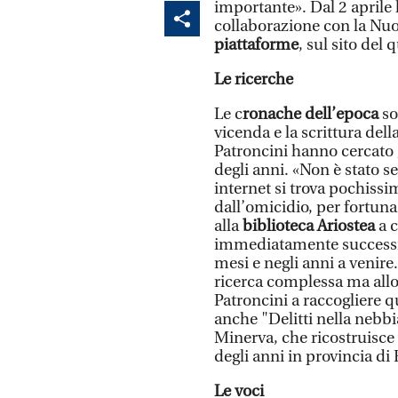
importante». Dal 2 aprile 
collaborazione con la Nuo
piattaforme
, sul sito del
Le ricerche
Le c
ronache dell’epoca
so
vicenda e la scrittura dell
Patroncini hanno cercato g
degli anni. «Non è stato s
internet si trova pochissi
dall’omicidio, per fortuna
alla
biblioteca Ariostea
a c
immediatamente successiv
mesi e negli anni a venir
ricerca complessa ma allo
Patroncini a raccogliere 
anche "Delitti nella nebbia
Minerva, che ricostruisce 
degli anni in provincia di 
Le voci