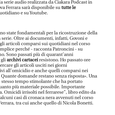
la serie audio realizzata da Ciakara Podcast in
va Ferrara sarà disponibile su
tutte le
 quotidiano e su Youtube.
no state fondamentali per la ricostruzione della
a serie. Oltre ai documenti, infatti, Govoni e
li articoli comparsi sui quotidiani nel corso
emplice perché - racconta Patroncini - su
mo. Sono passati più di quarant’anni
 gli
archivi cartacei
resistono. Ho passato ore
ercare gli articoli usciti nei giorni
i all’omicidio e anche quelli comparsi nei
e. Quante domande restano senza risposta». Una
 stesso tempo stimolante che ha portato
quanto più materiale possibile. Importante
. Omicidi irrisolti nel ferrarese", libro edito da
alcuni casi di cronaca nera avvenuti nel corso
Ferrara, tra cui anche quello di Nicola Bonetti.