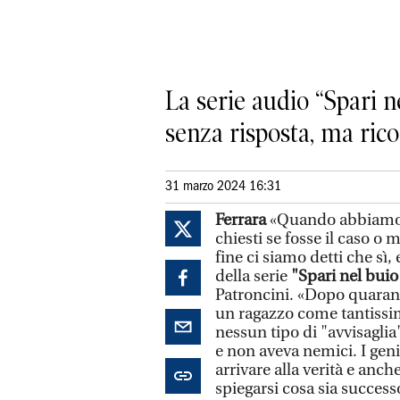
La serie audio “Spari n
senza risposta, ma ric
31 marzo 2024 16:31
Ferrara
«Quando abbiamo c
chiesti se fosse il caso o 
fine ci siamo detti che sì
della serie
"Spari nel buio
Patroncini. «Dopo quarant
un ragazzo come tantissim
nessun tipo di "avvisagli
e non aveva nemici. I gen
arrivare alla verità e anch
spiegarsi cosa sia success