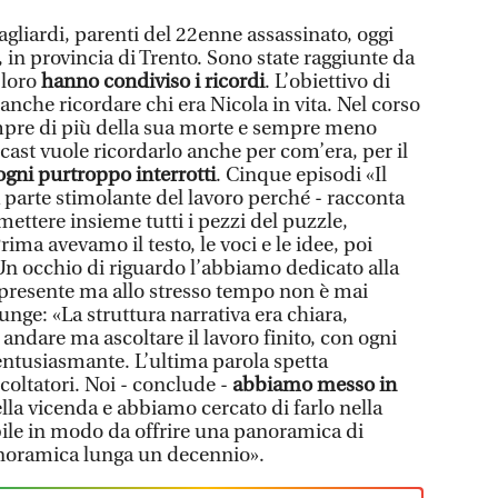
agliardi, parenti del 22enne assassinato, oggi
 in provincia di Trento. Sono state raggiunte da
 loro
hanno condiviso i ricordi
. L’obiettivo di
è anche ricordare chi era Nicola in vita. Nel corso
mpre di più della sua morte e sempre meno
cast vuole ricordarlo anche per com’era, per il
sogni purtroppo interrotti
. Cinque episodi «Il
 parte stimolante del lavoro perché - racconta
mettere insieme tutti i pezzi del puzzle,
ma avevamo il testo, le voci e le idee, poi
Un occhio di riguardo l’abbiamo dedicato alla
 presente ma allo stresso tempo non è mai
nge: «La struttura narrativa era chiara,
dare ma ascoltare il lavoro finito, con ogni
 entusiasmante. L’ultima parola spetta
oltatori. Noi - conclude -
abbiamo messo in
della vicenda e abbiamo cercato di farlo nella
ile in modo da offrire una panoramica di
noramica lunga un decennio».