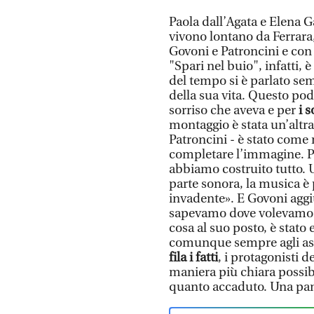
Paola dall’Agata e Elena G
vivono lontano da Ferrara,
Govoni e Patroncini e con
"Spari nel buio", infatti, 
del tempo si è parlato se
della sua vita. Questo pod
sorriso che aveva e per
i 
montaggio è stata un’altra
Patroncini - è stato come 
completare l’immagine. Pri
abbiamo costruito tutto. 
parte sonora, la musica è
invadente». E Govoni aggiu
sapevamo dove volevamo an
cosa al suo posto, è stato
comunque sempre agli asc
fila i fatti
, i protagonisti 
maniera più chiara possib
quanto accaduto. Una pa