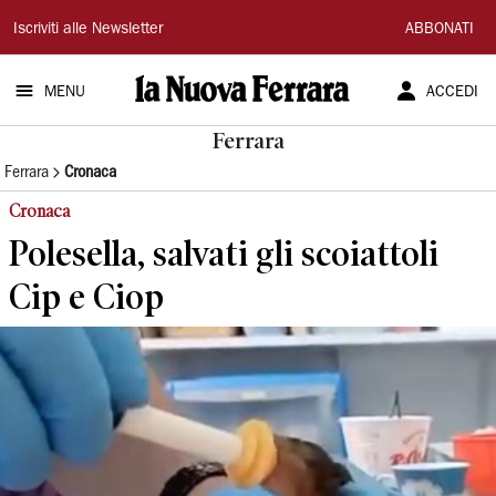
La
Iscriviti alle Newsletter
ABBONATI
Nuova
MENU
ACCEDI
Ferrara
Ferrara
Ferrara
Cronaca
Cronaca
Polesella, salvati gli scoiattoli
Cip e Ciop