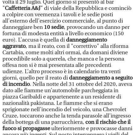
volta il 29 luglio. Quel giorno si presentò al bar
"
Caffetteria A&J
" di viale della Repubblica e cominciò
a colpire con veemenza i tavoli e le sedie posti
all’esterno dell’esercizio commerciale, al punto di
danneggiare ben
10 sedie
, provocando un danno per
fortuna di modesta entità a livello economico (150
euro). L’accusa è quella di
danneggiamento
aggravato
, ma il reato, con il "correttivo" alla riforma
Cartabia, come molti altri ormai, da domani diviene
procedibile solo a querela, che manca e la persona
offesa non si è mai presentata alle precedenti
udienze. L’altro processo è in calendario tra venti
giorni, quello per il reato di
danneggiamento a seguito
di incendio
. Nella notte del 31 ottobre del 2020, aveva
dato alle fiamme un’automobile parcheggiata in
piazza Garibaldi e appartenente a un residente di
nazionalità pakistana. Le fiamme che si erano
sprigionate nell’incendio del veicolo, una Chevrolet
Cruze, toccarono anche la tenda parasole all’ingresso
della bottega di una parrucchiera,
con il rischio che il
fuoco si propagasse
ulteriormente e provocasse danni
ancora più ingenti. Sul posto intervennero i vigili del