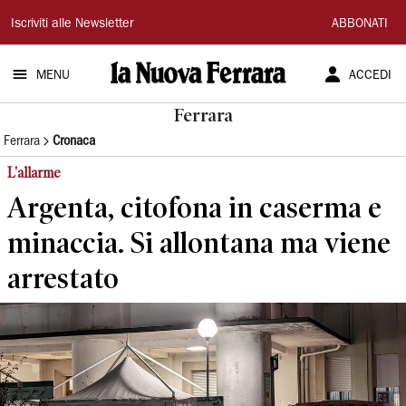
La
Iscriviti alle Newsletter
ABBONATI
Nuova
MENU
ACCEDI
Ferrara
Ferrara
Ferrara
Cronaca
L'allarme
Argenta, citofona in caserma e
minaccia. Si allontana ma viene
arrestato