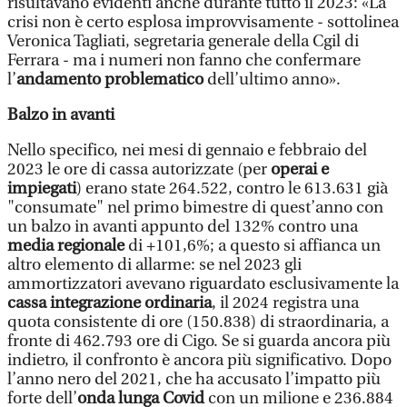
risultavano evidenti anche durante tutto il 2023: «La
crisi non è certo esplosa improvvisamente - sottolinea
Veronica Tagliati, segretaria generale della Cgil di
Ferrara - ma i numeri non fanno che confermare
l’
andamento problematico
dell’ultimo anno».
Balzo in avanti
Nello specifico, nei mesi di gennaio e febbraio del
2023 le ore di cassa autorizzate (per
operai e
impiegati
) erano state 264.522, contro le 613.631 già
"consumate" nel primo bimestre di quest’anno con
un balzo in avanti appunto del 132% contro una
media regionale
di +101,6%; a questo si affianca un
altro elemento di allarme: se nel 2023 gli
ammortizzatori avevano riguardato esclusivamente la
cassa integrazione ordinaria
, il 2024 registra una
quota consistente di ore (150.838) di straordinaria, a
fronte di 462.793 ore di Cigo. Se si guarda ancora più
indietro, il confronto è ancora più significativo. Dopo
l’anno nero del 2021, che ha accusato l’impatto più
forte dell’
onda lunga Covid
con un milione e 236.884