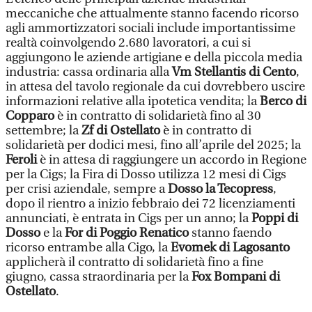
meccaniche che attualmente stanno facendo ricorso
agli ammortizzatori sociali include importantissime
realtà coinvolgendo 2.680 lavoratori, a cui si
aggiungono le aziende artigiane e della piccola media
industria: cassa ordinaria alla
Vm Stellantis
di Cento
,
in attesa del tavolo regionale da cui dovrebbero uscire
informazioni relative alla ipotetica vendita; la
Berco di
Copparo
è in contratto di solidarietà fino al 30
settembre; la
Zf di Ostellato
è in contratto di
solidarietà per dodici mesi, fino all’aprile del 2025; la
Feroli
è in attesa di raggiungere un accordo in Regione
per la Cigs; la Fira di Dosso utilizza 12 mesi di Cigs
per crisi aziendale, sempre a
Dosso la Tecopress
,
dopo il rientro a inizio febbraio dei 72 licenziamenti
annunciati, è entrata in Cigs per un anno; la
Poppi di
Dosso
e la
For di Poggio Renatico
stanno faendo
ricorso entrambe alla Cigo, la
Evomek di Lagosanto
applicherà il contratto di solidarietà fino a fine
giugno, cassa straordinaria per la
Fox Bompani di
Ostellato
.