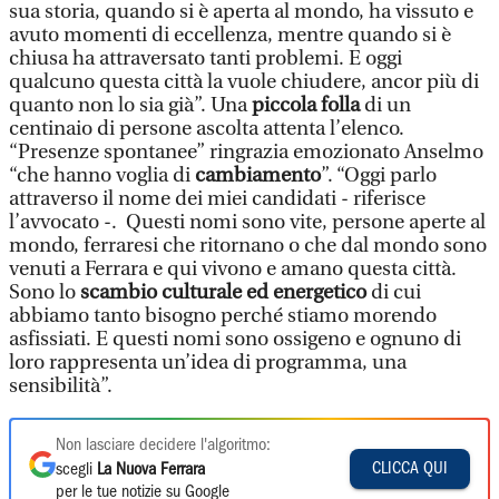
sua storia, quando si è aperta al mondo, ha vissuto e
avuto momenti di eccellenza, mentre quando si è
chiusa ha attraversato tanti problemi. E oggi
qualcuno questa città la vuole chiudere, ancor più di
quanto non lo sia già”. Una
piccola folla
di un
centinaio di persone ascolta attenta l’elenco.
“Presenze spontanee” ringrazia emozionato Anselmo
“che hanno voglia di
cambiamento
”. “Oggi parlo
attraverso il nome dei miei candidati - riferisce
l’avvocato -. Questi nomi sono vite, persone aperte al
mondo, ferraresi che ritornano o che dal mondo sono
venuti a Ferrara e qui vivono e amano questa città.
Sono lo
scambio culturale ed energetico
di cui
abbiamo tanto bisogno perché stiamo morendo
asfissiati. E questi nomi sono ossigeno e ognuno di
loro rappresenta un’idea di programma, una
sensibilità”.
Non lasciare decidere l'algoritmo:
CLICCA QUI
scegli
La Nuova Ferrara
per le tue notizie su Google