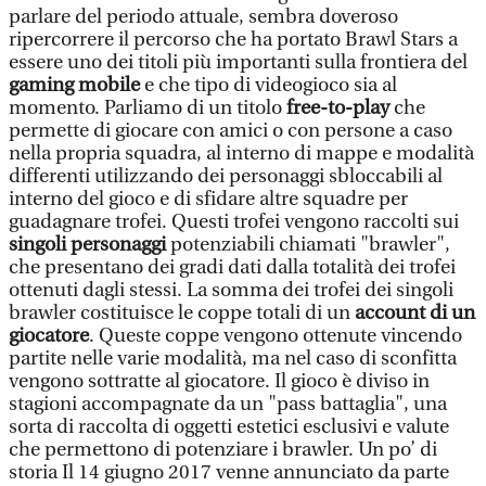
parlare del periodo attuale, sembra doveroso
ripercorrere il percorso che ha portato Brawl Stars a
essere uno dei titoli più importanti sulla frontiera del
gaming mobile
e che tipo di videogioco sia al
momento. Parliamo di un titolo
free-to-play
che
permette di giocare con amici o con persone a caso
nella propria squadra, al interno di mappe e modalità
differenti utilizzando dei personaggi sbloccabili al
interno del gioco e di sfidare altre squadre per
guadagnare trofei. Questi trofei vengono raccolti sui
singoli personaggi
potenziabili chiamati "brawler",
che presentano dei gradi dati dalla totalità dei trofei
ottenuti dagli stessi. La somma dei trofei dei singoli
brawler costituisce le coppe totali di un
account di un
giocatore
. Queste coppe vengono ottenute vincendo
partite nelle varie modalità, ma nel caso di sconfitta
vengono sottratte al giocatore. Il gioco è diviso in
stagioni accompagnate da un "pass battaglia", una
sorta di raccolta di oggetti estetici esclusivi e valute
che permettono di potenziare i brawler. Un po’ di
storia Il 14 giugno 2017 venne annunciato da parte