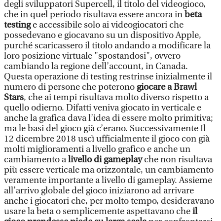
degli sviluppatori Supercell, il titolo del videogioco,
che in quel periodo risultava essere ancora in
beta
testing
e accessibile solo ai videogiocatori che
possedevano e giocavano su un dispositivo Apple,
purché scaricassero il titolo andando a modificare la
loro posizione virtuale "spostandosi", ovvero
cambiando la regione dell’account, in Canada.
Questa operazione di testing restrinse inizialmente il
numero di persone che poterono
giocare a Brawl
Stars
, che ai tempi risultava molto diverso rispetto a
quello odierno. Difatti veniva giocato in verticale e
anche la grafica dava l’idea di essere molto primitiva;
ma le basi del gioco già c’erano. Successivamente Il
12 dicembre 2018 uscì ufficialmente il gioco con già
molti miglioramenti a livello grafico e anche un
cambiamento a
livello di gameplay
che non risultava
più essere verticale ma orizzontale, un cambiamento
veramente importante a livello di gameplay. Assieme
all’arrivo globale del gioco iniziarono ad arrivare
anche i giocatori che, per molto tempo, desideravano
usare la beta o semplicemente aspettavano che
il