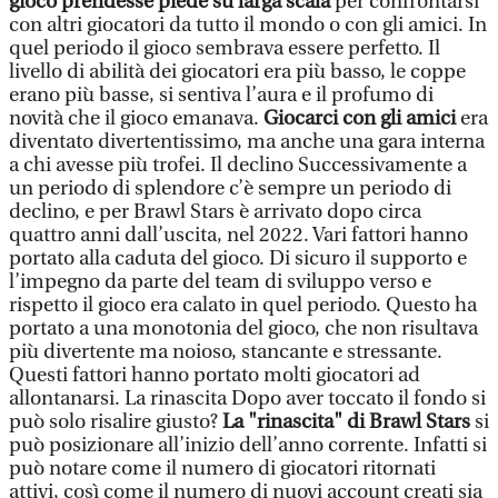
gioco prendesse piede su larga scala
per confrontarsi
con altri giocatori da tutto il mondo o con gli amici. In
quel periodo il gioco sembrava essere perfetto. Il
livello di abilità dei giocatori era più basso, le coppe
erano più basse, si sentiva l’aura e il profumo di
novità che il gioco emanava.
Giocarci con gli amici
era
diventato divertentissimo, ma anche una gara interna
a chi avesse più trofei. Il declino Successivamente a
un periodo di splendore c’è sempre un periodo di
declino, e per Brawl Stars è arrivato dopo circa
quattro anni dall’uscita, nel 2022. Vari fattori hanno
portato alla caduta del gioco. Di sicuro il supporto e
l’impegno da parte del team di sviluppo verso e
rispetto il gioco era calato in quel periodo. Questo ha
portato a una monotonia del gioco, che non risultava
più divertente ma noioso, stancante e stressante.
Questi fattori hanno portato molti giocatori ad
allontanarsi. La rinascita Dopo aver toccato il fondo si
può solo risalire giusto?
La "rinascita" di Brawl Stars
si
può posizionare all’inizio dell’anno corrente. Infatti si
può notare come il numero di giocatori ritornati
attivi, così come il numero di nuovi account creati sia