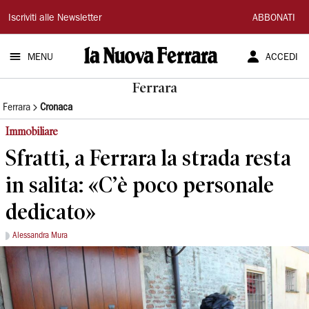
La
Iscriviti alle Newsletter
ABBONATI
Nuova
MENU
ACCEDI
Ferrara
Ferrara
Ferrara
Cronaca
Immobiliare
Sfratti, a Ferrara la strada resta
in salita: «C’è poco personale
dedicato»
Alessandra Mura