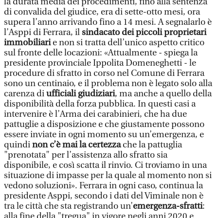
la durata media dei procedimenti, fino alla sentenza
di convalida del giudice, era di sette-otto mesi, ora
supera l’anno arrivando fino a 14 mesi. A segnalarlo è
l’Asppi di Ferrara, il
sindacato dei piccoli proprietari
immobiliari
e non si tratta dell’unico aspetto critico
sul fronte delle locazioni: «Attualmente - spiega la
presidente provinciale Ippolita Domeneghetti - le
procedure di sfratto in corso nel Comune di Ferrara
sono un centinaio, e il problema non è legato solo alla
carenza di
ufficiali giudiziari
, ma anche a quello della
disponibilità della forza pubblica. In questi casi a
intervenire è l’Arma dei carabinieri, che ha due
pattuglie a disposizione e che giustamente possono
essere inviate in ogni momento su un’emergenza, e
quindi
non c’è mai la certezza
che la pattuglia
"prenotata" per l’assistenza allo sfratto sia
disponibile, e così scatta il rinvio. Ci troviamo in una
situazione di impasse per la quale al momento non si
vedono soluzioni». Ferrara in ogni caso, continua la
presidente Asppi, secondo i dati del Viminale non è
tra le città che sta registrando un’
emergenza-sfratti
:
alla fine della "tregua" in vigore negli anni 2020 e