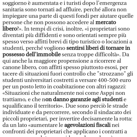
soggiorno è aumentata e i turisti dopo l’emergenza
sanitaria sono tornati ad affluire, perché allora non
impiegare una parte di questi fondi per aiutare quelle
persone che non possono accedere al
mercato
libero
?». In tempi di crisi, inoltre, «i proprietari sono
diventati più diffidenti e sono orientati sempre più
spesso verso affitti brevi di tipo turistico o locazioni a
studenti, perché vogliono
sentirsi liberi di tornare in
possesso dell’immobile
senza troppe difficoltà». Da
qui anche la maggiore propensione a ricorrere al
canone libero, con affitti spesso piuttosto esosi, per
tacere di situazioni fuori controllo che "strozzano" gli
studenti universitari costretti a versare 400-500 euro
per un posto letto in coabitazione con altri ragazzi:
«Situazioni che naturalmente noi come Asppi non
trattiamo, e che n
on danno garanzie agli studenti
e
squalificano il territorio». Due sono perciò le strade
individuate e da percorrere, secondo il sindacato dei
piccoli proprietari, per invertire decisamente la rotta:
da un lato «aumentare le
agevolazioni fiscali
nei
confronti dei proprietari che applicano i contratti a