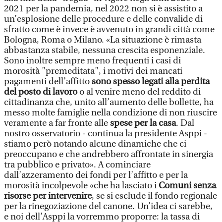
2021 per la pandemia, nel 2022 non si è assistito a
un’esplosione delle procedure e delle convalide di
sfratto come è invece è avvenuto in grandi città come
Bologna, Roma o Milano. «La situazione è rimasta
abbastanza stabile, nessuna crescita esponenziale.
Sono inoltre sempre meno frequenti i casi di
morosità "premeditata", i motivi dei mancati
pagamenti dell’affitto
sono spesso legati alla perdita
del posto di lavoro
o al venire meno del reddito di
cittadinanza che, unito all’aumento delle bollette, ha
messo molte famiglie nella condizione di non riuscire
veramente a far fronte alle
spese per la casa
. Dal
nostro osservatorio - continua la presidente Asppi -
stiamo però notando alcune dinamiche che ci
preoccupano e che andrebbero affrontate in sinergia
tra pubblico e privato». A cominciare
dall’azzeramento dei fondi per l’affitto e per la
morosità incolpevole «che ha lasciato i
Comuni senza
risorse per intervenire
, se si esclude il fondo regionale
per la rinegoziazione del canone. Un’idea ci sarebbe,
e noi dell’Asppi la vorremmo proporre: la tassa di