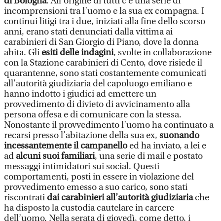
di Bologna
. All’origine di tutti c’è una serie di
incomprensioni tra l’uomo e la sua ex compagna. I
continui litigi tra i due, iniziati alla fine dello scorso
anni, erano stati denunciati dalla vittima ai
carabinieri di San Giorgio di Piano, dove la donna
abita. Gli
esiti delle indagini
, svolte in collaborazione
con la Stazione carabinieri di Cento, dove risiede il
quarantenne, sono stati costantemente comunicati
all’autorità giudiziaria del capoluogo emiliano e
hanno indotto i giudici ad emettere un
provvedimento di divieto di avvicinamento alla
persona offesa e di comunicare con la stessa.
Nonostante il provvedimento l’uomo ha continuato a
recarsi presso l’abitazione della sua ex,
suonando
incessantemente il campanello
ed ha inviato, a lei e
ad
alcuni suoi familiari
, una serie di mail e postato
messaggi intimidatori sui social. Questi
comportamenti, posti in essere in violazione del
provvedimento emesso a suo carico, sono stati
riscontrati
dai carabinieri all’autorità giudiziaria
che
ha disposto la custodia cautelare in carcere
dell’uomo. Nella serata di giovedì, come detto, i