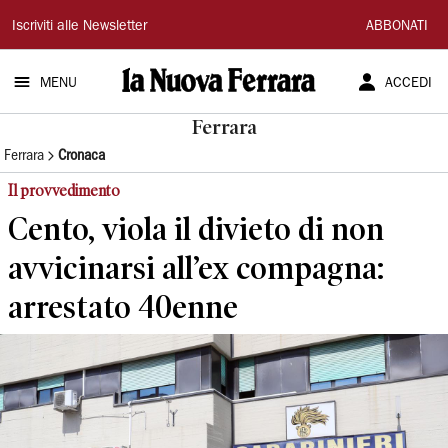
La
Iscriviti alle Newsletter
ABBONATI
Nuova
MENU
ACCEDI
Ferrara
Ferrara
Ferrara
Cronaca
Il provvedimento
Cento, viola il divieto di non
avvicinarsi all’ex compagna:
arrestato 40enne