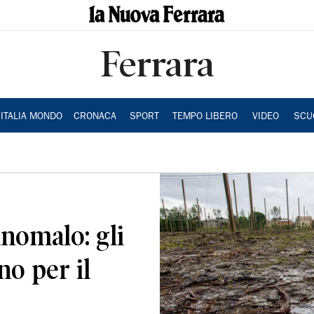
Ferrara
ITALIA MONDO
CRONACA
SPORT
TEMPO LIBERO
VIDEO
SCU
anomalo: gli
no per il