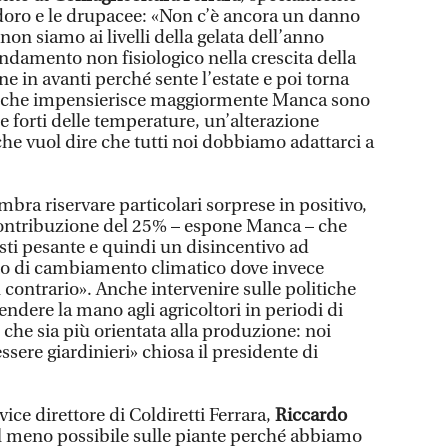
doro e le drupacee: «Non c’è ancora un danno
n siamo ai livelli della gelata dell’anno
andamento non fisiologico nella crescita della
e in avanti perché sente l’estate e poi torna
Ciò che impensierisce maggiormente Manca sono
e forti delle temperature, un’alterazione
 che vuol dire che tutti noi dobbiamo adattarci a
bra riservare particolari sorprese in positivo,
a contribuzione del 25% – espone Manca – che
sti pesante e quindi un disincentivo ad
o di cambiamento climatico dove invece
contrario». Anche intervenire sulle politiche
ndere la mano agli agricoltori in periodi di
c che sia più orientata alla produzione: noi
ssere giardinieri» chiosa il presidente di
ice direttore di Coldiretti Ferrara,
Riccardo
il meno possibile sulle piante perché abbiamo