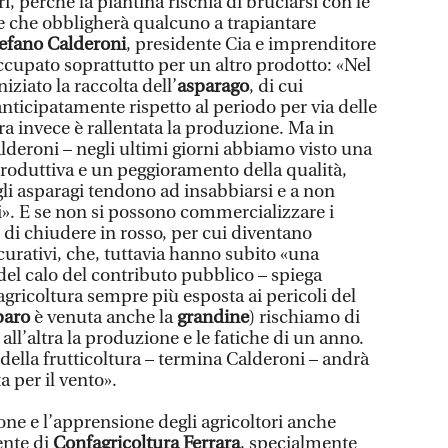
, perché la piantina rischia di bruciarsi con le
e che obbligherà qualcuno a trapiantare
efano Calderoni
, presidente Cia e imprenditore
ccupato soprattutto per un altro prodotto: «Nel
ziato la raccolta dell’
asparago
, di cui
nticipatamente rispetto al periodo per via delle
a invece è rallentata la produzione. Ma in
alderoni – negli ultimi giorni abbiamo visto una
produttiva e un peggioramento della qualità,
gli asparagi tendono ad insabbiarsi e a non
». E se non si possono commercializzare i
è di chiudere in rosso, per cui diventano
icurativi, che, tuttavia hanno subito «una
del calo del contributo pubblico – spiega
gricoltura sempre più esposta ai pericoli del
paro
è venuta anche la
grandine
) rischiamo di
ll’altra la produzione e le fatiche di un anno.
i della frutticoltura – termina Calderoni – andrà
a per il vento».
e e l’apprensione degli agricoltori anche
ente di
Confagricoltura Ferrara
, specialmente