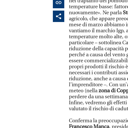
nel trapianto dei pomodori
temperature basse: fattor
nuovamente». Ne parla
St
agricolo, che appare preo
mese di marzo abbiamo ini
vantiamo il marchio Igp, a
temperature molto alte, or
particolare – sottolinea C
riduzione della capacità 
perché a causa del vento 
essere commercializzabili
propri prodotti il rischio 
necessari i contributi ass
riduzione, anche a causa 
l’imprenditore –. Con un’a
meteo (nella
zona di Cop
perdere da una settimana a
Infine, vedremo gli effett
valutato il rischio di cadut
Conferma la preoccupazion
Francesco Manca
, presid