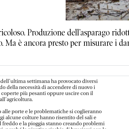
icoloso. Produzione dell’asparago ridot
. Ma è ancora presto per misurare i dan
dell’ultima settimana ha provocato diversi
do della necessità di accendere di nuovo i
le coperte più pesanti oppure uscire con il
ll’agricoltura.
o alle porte e le problematiche si coglieranno
gi alcune colture hanno risentito del sali e
l freddo e la pioggia stanno creando problemi