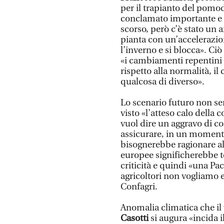
per il trapianto del pomo
conclamato importante e no
scorso, però c’è stato un 
pianta con un’accelerazion
l’inverno e si blocca». 
«i cambiamenti repentini 
rispetto alla normalità, il
qualcosa di diverso».
Lo scenario futuro non sem
visto «l’atteso calo dell
vuol dire un aggravo di co
assicurare, in un moment
bisognerebbe ragionare al 
europee significherebbe te
criticità e quindi «una Pa
agricoltori non vogliamo e
Confagri.
Anomalia climatica che il v
Casotti
si augura «incida 