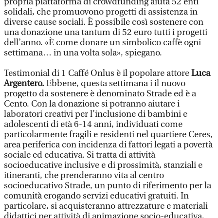
propria piattaforma di crowdfunding aiuta 52 enti
solidali, che promuovono progetti di assistenza in
diverse cause sociali. È possibile così sostenere con
una donazione una tantum di 52 euro tutti i progetti
dell’anno. «È come donare un simbolico caffè ogni
settimana… in una volta sola», spiegano.
Testimonial di 1 Caffé Onlus è il popolare attore
Luca
Argentero.
Ebbene, questa settimana i il nuovo
progetto da sostenere è denominato Strade ed è a
Cento. Con la donazione si potranno aiutare i
laboratori creativi per l’inclusione di bambini e
adolescenti di età 6-14 anni, individuati come
particolarmente fragili e residenti nel quartiere Ceres,
area periferica con incidenza di fattori legati a povertà
sociale ed educativa. Si tratta di attività
socioeducative inclusive e di prossimità, stanziali e
itineranti, che prenderanno vita al centro
socioeducativo Strade, un punto di riferimento per la
comunità erogando servizi educativi gratuiti. In
particolare, si acquisteranno attrezzature e materiali
didattici per attività di animazione socio-educativa,