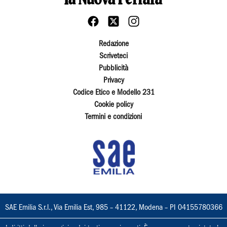
Redazione
Scriveteci
Pubblicità
Privacy
Codice Etico e Modello 231
Cookie policy
Termini e condizioni
SAE Emilia S.r.l., Via Emilia Est, 985 – 41122, Modena – PI 04155780366