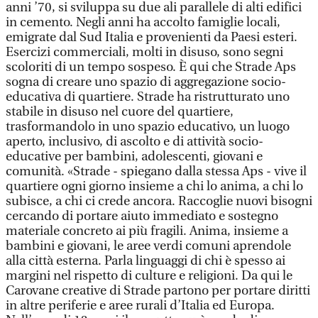
anni ’70, si sviluppa su due ali parallele di alti edifici
in cemento. Negli anni ha accolto famiglie locali,
emigrate dal Sud Italia e provenienti da Paesi esteri.
Esercizi commerciali, molti in disuso, sono segni
scoloriti di un tempo sospeso. È qui che Strade Aps
sogna di creare uno spazio di aggregazione socio-
educativa di quartiere. Strade ha ristrutturato uno
stabile in disuso nel cuore del quartiere,
trasformandolo in uno spazio educativo, un luogo
aperto, inclusivo, di ascolto e di attività socio-
educative per bambini, adolescenti, giovani e
comunità. «Strade - spiegano dalla stessa Aps - vive il
quartiere ogni giorno insieme a chi lo anima, a chi lo
subisce, a chi ci crede ancora. Raccoglie nuovi bisogni
cercando di portare aiuto immediato e sostegno
materiale concreto ai più fragili. Anima, insieme a
bambini e giovani, le aree verdi comuni aprendole
alla città esterna. Parla linguaggi di chi è spesso ai
margini nel rispetto di culture e religioni. Da qui le
Carovane creative di Strade partono per portare diritti
in altre periferie e aree rurali d’Italia ed Europa.