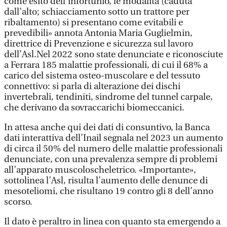
come esito dell’infortunio, le modalità (caduta
dall’alto; schiacciamento sotto un trattore per
ribaltamento) si presentano come evitabili e
prevedibili» annota Antonia Maria Guglielmin,
direttrice di Prevenzione e sicurezza sul lavoro
dell’Asl.Nel 2022 sono state denunciate e riconosciute
a Ferrara 185 malattie professionali, di cui il 68% a
carico del sistema osteo-muscolare e del tessuto
connettivo: si parla di alterazione dei dischi
invertebrali, tendiniti, sindrome del tunnel carpale,
che derivano da sovraccarichi biomeccanici.
In attesa anche qui dei dati di consuntivo, la Banca
dati interattiva dell’Inail segnala nel 2023 un aumento
di circa il 50% del numero delle malattie professionali
denunciate, con una prevalenza sempre di problemi
all’apparato muscoloscheletrico. «Importante»,
sottolinea l’Asl, risulta l’aumento delle denunce di
mesoteliomi, che risultano 19 contro gli 8 dell’anno
scorso.
Il dato è peraltro in linea con quanto sta emergendo a