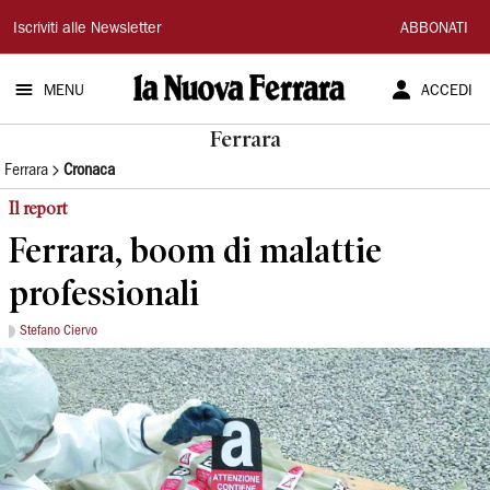
La
Iscriviti alle Newsletter
ABBONATI
Nuova
MENU
ACCEDI
Ferrara
Ferrara
Ferrara
Cronaca
Il report
Ferrara, boom di malattie
professionali
Stefano Ciervo