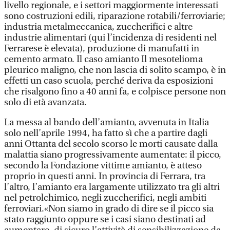
livello regionale, e i settori maggiormente interessati
sono costruzioni edili, riparazione rotabili/ferroviarie;
industria metalmeccanica, zuccherifici e altre
industrie alimentari (qui l’incidenza di residenti nel
Ferrarese è elevata), produzione di manufatti in
cemento armato. Il caso amianto Il mesotelioma
pleurico maligno, che non lascia di solito scampo, è in
effetti un caso scuola, perché deriva da esposizioni
che risalgono fino a 40 anni fa, e colpisce persone non
solo di età avanzata.
La messa al bando dell’amianto, avvenuta in Italia
solo nell’aprile 1994, ha fatto sì che a partire dagli
anni Ottanta del secolo scorso le morti causate dalla
malattia siano progressivamente aumentate: il picco,
secondo la Fondazione vittime amianto, è atteso
proprio in questi anni. In provincia di Ferrara, tra
l’altro, l’amianto era largamente utilizzato tra gli altri
nel petrolchimico, negli zuccherifici, negli ambiti
ferroviari.«Non siamo in grado di dire se il picco sia
stato raggiunto oppure se i casi siano destinati ad