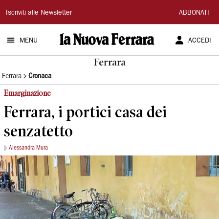
La
Iscriviti alle Newsletter
ABBONATI
Nuova
MENU
ACCEDI
Ferrara
Ferrara
Ferrara
Cronaca
Emarginazione
Ferrara, i portici casa dei
senzatetto
Alessandra Mura