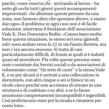
parchi, come osserva chi - arrivando al lavoro - ha
sotto gli occhi tutti i giorni questi accampamenti
improvvisati: «Se allontani queste persone da una
zona, non faranno altro che spostarsi altrove, e siamo
daccapo».Il problema in ogni caso non è di facile
soluzione, interviene il fondatore dell’associazione
Viale K, Don Domenico Bedin: «Conosciamo molto
bene questa situazione, io stesso ieri sera (giovedì,
ndr) sono andato verso le 22 in via Fausto Beretta, ma
non c’era ancora nessuno. Si tratta di casi
particolarmente difficili, di fronte ai quali si è indotti
quasi ad arrendersi. Più volte queste persone sono
state contattate dai Servizi sociali o da associazioni di
volontariato come "Un tetto di cuori" o la stessa Viale
K, e se per alcuni si è arrivati a una collocazione in
dormitorio, con altri cinque o sei si finisce in un
vicolo cieco perché non accettano di entrare in una
struttura e di coabitare con altri, e se lo fanno
assumono comportamenti incompatibili e ingestibili.
Così preferiscono stare per la strada e rimanere per
conto loro».