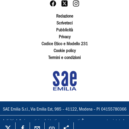
Redazione
Scriveteci
Pubblicità
Privacy
Codice Etico e Modello 231
Cookie policy
Termini e condizioni
SAE Emilia S.r.l., Via Emilia Est, 985 – 41122, Modena – PI 04155780366
I diritti delle immagini e dei testi sono riservati. È espressamente vietata la
loro riproduzione con qualsiasi mezzo e l'adattamento totale o parziale.