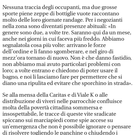
Nessuna traccia degli occupanti, ma due grosse
sporte piene zeppe di bottiglie vuote raccontano
molto delle loro giornate randage. Per i negozianti
nella zona sono diventati presenze abituali: «In
genere sono due, a volte tre. Saranno qui da un mese,
anche nei giorni in cui faceva più freddo. Abbiamo
segnalatola cosa più volte: arrivano le forze
dell’ordine e li fanno sgomberare, e nel giro di
mezz’ora tornano di nuovo. Non è che danno fastidio,
non abbiamo mai avuto particolari problemi con
loro; a volte entrano e chiedono di poter usare il
bagno, e noi li lasciamo fare per permettere che si
diano una ripulita ed evitare che sporchino in strada».
Se alla mensa della Caritas e di Viale K o alle
distribuzione di viveri nelle parrocchie confluisce
molta della povertà cittadina sommersa e
insospettabile, le tracce di queste vite sradicate
spiccano sui marciapiedi come spie accese su
un’emergenza che non è possibile ignorare o pensare
di risolvere togliendo le panchine o chiudendo i