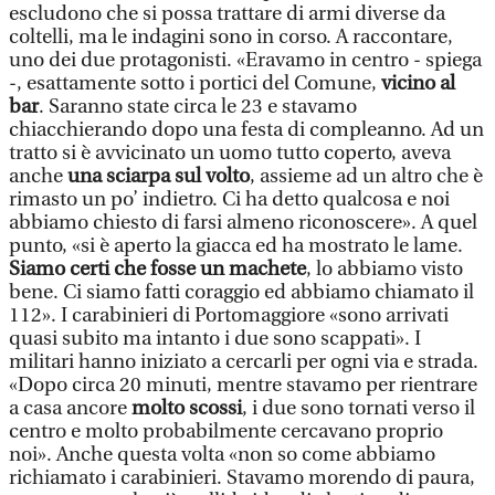
escludono che si possa trattare di armi diverse da
coltelli, ma le indagini sono in corso. A raccontare,
uno dei due protagonisti. «Eravamo in centro - spiega
-, esattamente sotto i portici del Comune,
vicino al
bar
. Saranno state circa le 23 e stavamo
chiacchierando dopo una festa di compleanno. Ad un
tratto si è avvicinato un uomo tutto coperto, aveva
anche
una sciarpa sul volto
, assieme ad un altro che è
rimasto un po’ indietro. Ci ha detto qualcosa e noi
abbiamo chiesto di farsi almeno riconoscere». A quel
punto, «si è aperto la giacca ed ha mostrato le lame.
Siamo certi che fosse un machete
, lo abbiamo visto
bene. Ci siamo fatti coraggio ed abbiamo chiamato il
112». I carabinieri di Portomaggiore «sono arrivati
quasi subito ma intanto i due sono scappati». I
militari hanno iniziato a cercarli per ogni via e strada.
«Dopo circa 20 minuti, mentre stavamo per rientrare
a casa ancore
molto scossi
, i due sono tornati verso il
centro e molto probabilmente cercavano proprio
noi». Anche questa volta «non so come abbiamo
richiamato i carabinieri. Stavamo morendo di paura,