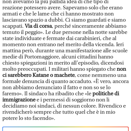
non avevamo la più pallida idea di che tipo di
reazione potessero avere. Sapevamo solo che erano
armati e che le lame che ci hanno mostrato non
lasciavano spazio a dubbi. Ci siamo guardati e siamo
scappati.
Via di corsa
, perché sinceramente abbiamo
temuto il peggio». Le due persone nella notte sarebbe
state individuate e fermate dai carabinieri, che al
momento non entrano nel merito della vicenda. Ieri
mattina però, durante una manifestazione alle scuole
medie di Portomaggiore, alcuni cittadini hanno
chiesto spiegazioni in merito all’episodio, dicendosi
molto preoccupati. I militari hanno spiegato che
non
ci sarebbero Katane o machete
, come nemmeno una
formale denuncia di quanto accaduto. «È vero, ancora
non abbiamo denunciato il fatto e non so se lo
faremo». Il sindaco ha ribadito che «le
politiche di
immigrazione
e i permessi di soggiorno non li
decidiamo noi sindaci, di nessun colore. Rivendico e
rivendicherò sempre che tutto quel che è in mio
potere lo sto facendo».