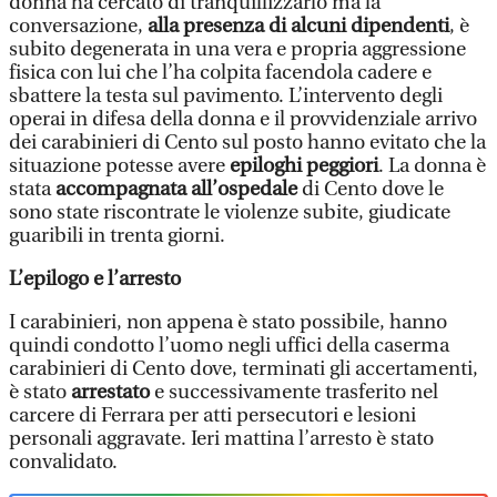
donna ha cercato di tranquillizzarlo ma la
conversazione,
alla presenza di alcuni dipendenti
, è
subito degenerata in una vera e propria aggressione
fisica con lui che l’ha colpita facendola cadere e
sbattere la testa sul pavimento. L’intervento degli
operai in difesa della donna e il provvidenziale arrivo
dei carabinieri di Cento sul posto hanno evitato che la
situazione potesse avere
epiloghi peggiori
. La donna è
stata
accompagnata all’ospedale
di Cento dove le
sono state riscontrate le violenze subite, giudicate
guaribili in trenta giorni.
L’epilogo e l’arresto
I carabinieri, non appena è stato possibile, hanno
quindi condotto l’uomo negli uffici della caserma
carabinieri di Cento dove, terminati gli accertamenti,
è stato
arrestato
e successivamente trasferito nel
carcere di Ferrara per atti persecutori e lesioni
personali aggravate. Ieri mattina l’arresto è stato
convalidato.