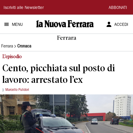
La
Iscriviti alle Newsletter
ABBONATI
Nuova
MENU
ACCEDI
Ferrara
Ferrara
Ferrara
Cronaca
L’episodio
Cento, picchiata sul posto di
lavoro: arrestato l’ex
Marcello Pulidori