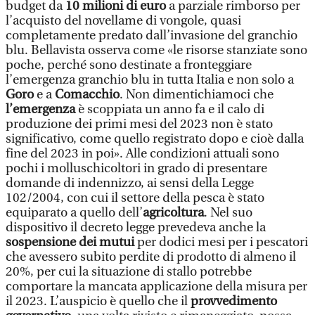
budget da
10 milioni di euro
a parziale rimborso per
l’acquisto del novellame di vongole, quasi
completamente predato dall’invasione del granchio
blu. Bellavista osserva come «le risorse stanziate sono
poche, perché sono destinate a fronteggiare
l’emergenza granchio blu in tutta Italia e non solo a
Goro
e a
Comacchio
. Non dimentichiamoci che
l’emergenza
è scoppiata un anno fa e il calo di
produzione dei primi mesi del 2023 non è stato
significativo, come quello registrato dopo e cioè dalla
fine del 2023 in poi». Alle condizioni attuali sono
pochi i molluschicoltori in grado di presentare
domande di indennizzo, ai sensi della Legge
102/2004, con cui il settore della pesca è stato
equiparato a quello dell’
agricoltura
. Nel suo
dispositivo il decreto legge prevedeva anche la
sospensione dei mutui
per dodici mesi per i pescatori
che avessero subito perdite di prodotto di almeno il
20%, per cui la situazione di stallo potrebbe
comportare la mancata applicazione della misura per
il 2023. L’auspicio è quello che il
provvedimento