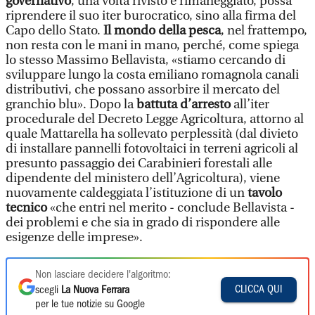
governativo
, una volta rivisto e rimaneggiato, possa
riprendere il suo iter burocratico, sino alla firma del
Capo dello Stato.
Il mondo della pesca
, nel frattempo,
non resta con le mani in mano, perché, come spiega
lo stesso Massimo Bellavista, «stiamo cercando di
sviluppare lungo la costa emiliano romagnola canali
distributivi, che possano assorbire il mercato del
granchio blu». Dopo la
battuta d’arresto
all’iter
procedurale del Decreto Legge Agricoltura, attorno al
quale Mattarella ha sollevato perplessità (dal divieto
di installare pannelli fotovoltaici in terreni agricoli al
presunto passaggio dei Carabinieri forestali alle
dipendente del ministero dell’Agricoltura), viene
nuovamente caldeggiata l’istituzione di un
tavolo
tecnico
«che entri nel merito - conclude Bellavista -
dei problemi e che sia in grado di rispondere alle
esigenze delle imprese».
Non lasciare decidere l'algoritmo:
CLICCA QUI
scegli
La Nuova Ferrara
per le tue notizie su Google