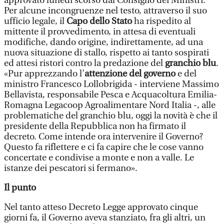
approvato lunedì scorso dal Consiglio dei Ministri.
Per alcune incongruenze nel testo, attraverso il suo
ufficio legale, il
Capo dello Stato
ha rispedito al
mittente il provvedimento, in attesa di eventuali
modifiche, dando origine, indirettamente, ad una
nuova situazione di stallo, rispetto ai tanto sospirati
ed attesi ristori contro la predazione del
granchio blu
.
«Pur apprezzando l’
attenzione del governo
e del
ministro Francesco Lollobrigida - interviene Massimo
Bellavista, responsabile Pesca e Acquacoltura Emilia-
Romagna Legacoop Agroalimentare Nord Italia -, alle
problematiche del granchio blu, oggi la novità è che il
presidente della Repubblica non ha firmato il
decreto. Come intende ora intervenire il Governo?
Questo fa riflettere e ci fa capire che le cose vanno
concertate e condivise a monte e non a valle. Le
istanze dei pescatori si fermano».
Il punto
Nel tanto atteso Decreto Legge approvato cinque
giorni fa, il Governo aveva stanziato, fra gli altri, un