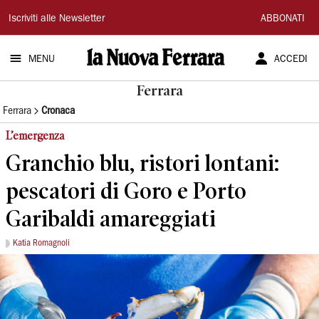
La
Iscriviti alle Newsletter
ABBONATI
Nuova
MENU
ACCEDI
Ferrara
Ferrara
Ferrara
Cronaca
L’emergenza
Granchio blu, ristori lontani:
pescatori di Goro e Porto
Garibaldi amareggiati
Katia Romagnoli