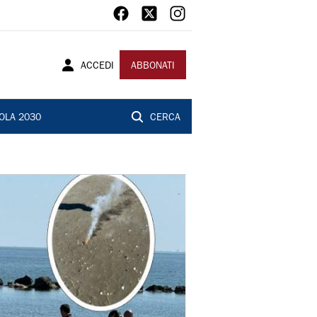
ACCEDI
ABBONATI
OLA 2030
CERCA