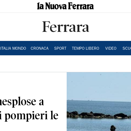
Ferrara
ITALIA MONDO
CRONACA
SPORT
TEMPO LIBERO
VIDEO
SCU
nesplose a
i pompieri le