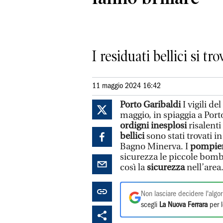
I residuati bellici si t
11 maggio 2024 16:42
Porto Garibaldi
I vigili d
maggio, in spiaggia a Port
ordigni inesplosi
risalenti
bellici
sono stati trovati in
Bagno Minerva. I
pompie
sicurezza le piccole bomb
così la
sicurezza
nell’area
Non lasciare decidere l'algor
scegli
La Nuova Ferrara
per l