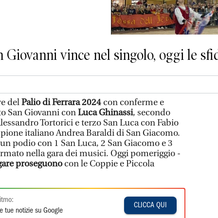
 Giovanni vince nel singolo, oggi le sf
re del
Palio di Ferrara 2024
con conferme e
into San Giovanni con
Luca Ghinassi
, secondo
lessandro Tortorici e terzo San Luca con Fabio
mpione italiano Andrea Baraldi di San Giacomo.
 un podio con 1 San Luca, 2 San Giacomo e 3
ermato nella gara dei musici. Oggi pomeriggio -
gare proseguono
con le Coppie e Piccola
itmo:
CLICCA QUI
e tue notizie su Google