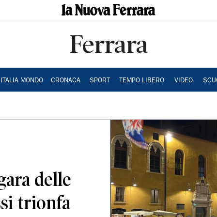
Ferrara
ITALIA MONDO
CRONACA
SPORT
TEMPO LIBERO
VIDEO
SCU
 gara delle
si trionfa