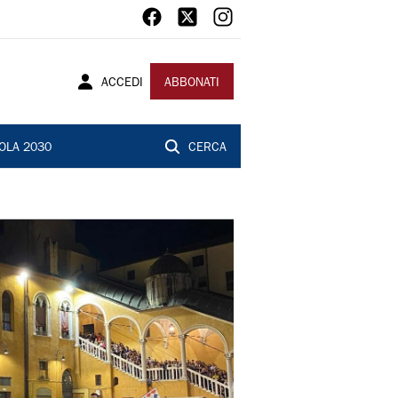
ACCEDI
ABBONATI
OLA 2030
CERCA