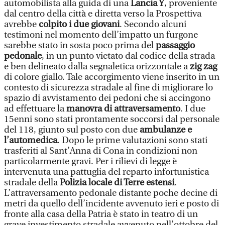
automobilista alla guida di una
Lancia Y
, proveniente
dal centro della città e diretta verso la Prospettiva
avrebbe
colpito i due giovani
. Secondo alcuni
testimoni nel momento dell’impatto un furgone
sarebbe stato in sosta poco prima del
passaggio
pedonale
, in un punto vietato dal codice della strada
e ben delineato dalla segnaletica orizzontale a
zig zag
di colore giallo. Tale accorgimento viene inserito in un
contesto di sicurezza stradale al fine di migliorare lo
spazio di avvistamento dei pedoni che si accingono
ad effettuare la
manovra di attraversamento
. I due
15enni sono stati prontamente soccorsi dal personale
del 118, giunto sul posto con due
ambulanze e
l’automedica
. Dopo le prime valutazioni sono stati
trasferiti al Sant’Anna di Cona in condizioni non
particolarmente gravi. Per i rilievi di legge è
intervenuta una pattuglia del reparto infortunistica
stradale della
Polizia locale di Terre estensi
.
L’attraversamento pedonale distante poche decine di
metri da quello dell’incidente avvenuto ieri e posto di
fronte alla casa della Patria è stato in teatro di un
grave investimento stradale avvenuto nell’ottobre del