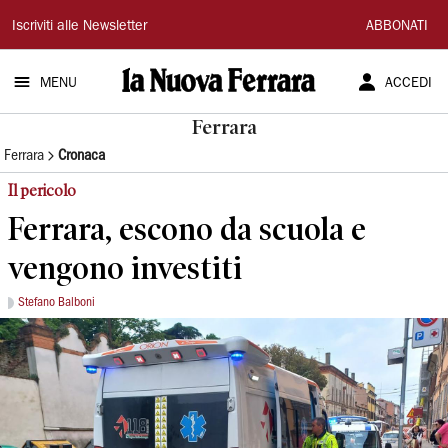
La
Iscriviti alle Newsletter
ABBONATI
Nuova
MENU
ACCEDI
Ferrara
Ferrara
Ferrara
Cronaca
Il pericolo
Ferrara, escono da scuola e
vengono investiti
Stefano Balboni