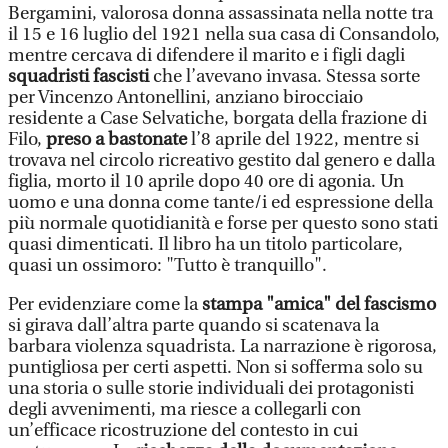
Bergamini, valorosa donna assassinata nella notte tra
il 15 e 16 luglio del 1921 nella sua casa di Consandolo,
mentre cercava di difendere il marito e i figli dagli
squadristi fascisti
che l’avevano invasa. Stessa sorte
per Vincenzo Antonellini, anziano birocciaio
residente a Case Selvatiche, borgata della frazione di
Filo,
preso a bastonate
l’8 aprile del 1922, mentre si
trovava nel circolo ricreativo gestito dal genero e dalla
figlia, morto il 10 aprile dopo 40 ore di agonia. Un
uomo e una donna come tante/i ed espressione della
più normale quotidianità e forse per questo sono stati
quasi dimenticati. Il libro ha un titolo particolare,
quasi un ossimoro: "Tutto è tranquillo".
Per evidenziare come la
stampa "amica" del fascismo
si girava dall’altra parte quando si scatenava la
barbara violenza squadrista. La narrazione è rigorosa,
puntigliosa per certi aspetti. Non si sofferma solo su
una storia o sulle storie individuali dei protagonisti
degli avvenimenti, ma riesce a collegarli con
un’efficace ricostruzione del contesto in cui