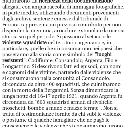
maturarono. La
ricchezza della documentazione
allegata, con ampia raccolta di immagini fotografiche,
in parte inedite, utilizzando documenti provenienti
dagli archivi, sentenze emesse dal Tribunale di
Ferrara, rappresenta un prezioso contributo per non
disperder la memoria, arricchire e stimolare la ricerca
storica su quel periodo. Si passano al setaccio le
violenze squadriste
nel territorio argentano e, in
particolare, quelle che si consumarono nei paesi che
passeranno alla storia come simbolo dei
"luoghi
resistenti"
: Codifiume, Consandolo, Argenta, Filo e
Longastrino. Si descrivono fatti ed episodi, con nomi
e cognomi delle vittime, partendo dalle violenze che
si consumarono nella comunità di Consandolo,
circondata da oltre 400 squadristi, che culminarono
con la morte della Bergamini. Senza dimenticare la
lunga notte del 16-17 aprile 1921, quando Argenta fu
circondata da "600 squadristi armati di rivoltelle,
moschetti, bombe a mano e mazze ferrate". Non si
tratta di testimonianze fornite da chi subì le violenze
o postume di qualche famigliare che ne pagò le
conseguenze: le violenze che si consumarono furono