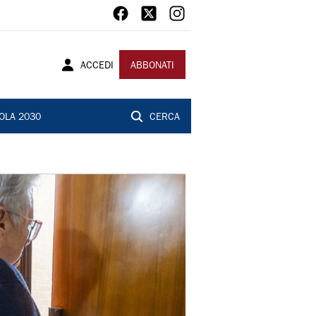
ACCEDI
ABBONATI
OLA 2030
CERCA