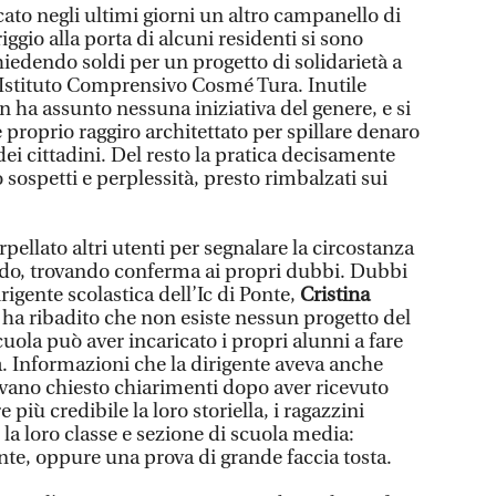
ncato negli ultimi giorni un altro campanello di
gio alla porta di alcuni residenti si sono
hiedendo soldi per un progetto di solidarietà a
l’Istituto Comprensivo Cosmé Tura. Inutile
n ha assunto nessuna iniziativa del genere, e si
 proprio raggiro architettato per spillare denaro
ei cittadini. Del resto la pratica decisamente
sospetti e perplessità, presto rimbalzati sui
pellato altri utenti per segnalare la circostanza
ardo, trovando conferma ai propri dubbi. Dubbi
irigente scolastica dell’Ic di Ponte,
Cristina
, ha ribadito che non esiste nessun progetto del
ola può aver incaricato i propri alunni a fare
. Informazioni che la dirigente aveva anche
vevano chiesto chiarimenti dopo aver ricevuto
re più credibile la loro storiella, i ragazzini
la loro classe e sezione di scuola media:
nte, oppure una prova di grande faccia tosta.