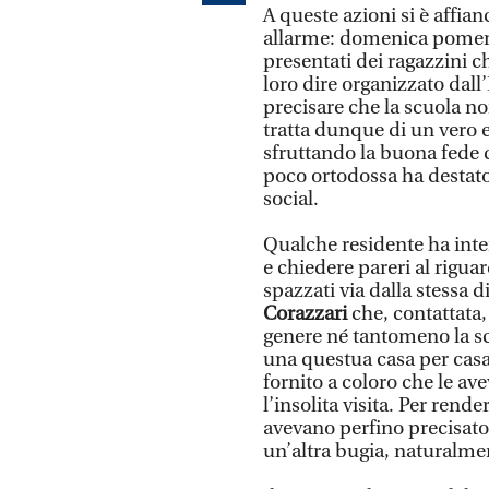
A queste azioni si è affia
allarme: domenica pomerig
presentati dei ragazzini c
loro dire organizzato dal
precisare che la scuola no
tratta dunque di un vero e
sfruttando la buona fede d
poco ortodossa ha destato 
social.
Qualche residente ha inter
e chiedere pareri al rigu
spazzati via dalla stessa d
Corazzari
che, contattata
genere né tantomeno la scu
una questua casa per casa
fornito a coloro che le a
l’insolita visita. Per rende
avevano perfino precisato 
un’altra bugia, naturalme