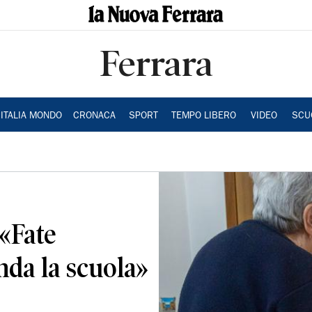
Ferrara
ITALIA MONDO
CRONACA
SPORT
TEMPO LIBERO
VIDEO
SCU
«Fate
nda la scuola»