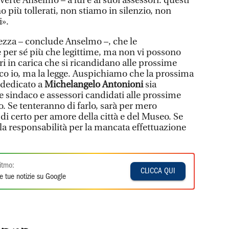
vverte Anselmo – a lui e ai suoi assessori: questi
 più tollerati, non stiamo in silenzio, non
i».
rezza – conclude Anselmo –, che le
e per sé più che legittime, ma non vi possono
i in carica che si ricandidano alle prossime
ico io, ma la legge. Auspichiamo che la prossima
 dedicato a
Michelangelo Antonioni
sia
e sindaco e assessori candidati alle prossime
o. Se tenteranno di farlo, sarà per mero
di certo per amore della città e del Museo. Se
 la responsabilità per la mancata effettuazione
itmo:
CLICCA QUI
e tue notizie su Google