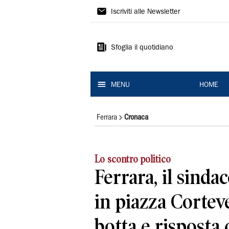
La
Iscriviti alle Newsletter
Nuova
Ferrara
Sfoglia il quotidiano
MENU
HOME
Ferrara
Cronaca
Lo scontro politico
Ferrara, il sinda
in piazza Cortev
botta e rispost