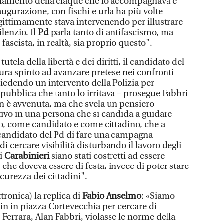
giamento della claque che lo accompagnava e
augurazione, con fischi e urla ha più volte
legittimamente stava intervenendo per illustrare
ilenzio. Il
Pd
parla tanto di antifascismo, ma
fascista, in realtà, sia proprio questo".
 tutela della libertà e dei diritti, il candidato del
ttura spinto ad avanzare pretese nei confronti
hiedendo un intervento della Polizia per
pubblica che tanto lo irritava – prosegue Fabbri
n è avvenuta, ma che svela un pensiero
itivo in una persona che si candida a guidare
to, come candidato e come cittadino, che a
 candidato del Pd di fare una campagna
 di cercare visibilità disturbando il lavoro degli
 i
Carabinieri
siano stati costretti ad essere
 che doveva essere di festa, invece di poter stare
icurezza dei cittadini".
ttronica) la replica di
Fabio Anselmo
: «Siamo
it-in in piazza Cortevecchia per cercare di
 Ferrara, Alan Fabbri, violasse le norme della