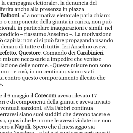
 la campagna elettorale», la denuncia del
ferita anche alla presenza in piazza
 Balboni
. «La normativa elettorale parla chiaro:
co o componente della giunta in carica, non può
zionali, in particolare inaugurazioni e simili, nel
r condicio – riassume Anselmo –. La motivazione
ò capirla: non ci si può fare propaganda usando
l denaro di tutte e di tutti». Ieri Anselmo aveva
refetto
,
Questore
, Comando dei
Carabinieri
le misure necessarie a impedire che venisse
lazione delle norme. «Queste misure non sono
lmo – e così, in un centinaio, siamo stati
esta contro questo comportamento illecito che
».
 il 6 maggio il
Corecom
aveva rilevato 17
bri e di componenti della giunta e aveva inviato
 eventuali sanzioni. «Ma Fabbri continua
ferraresi siano suoi sudditi che devono tacere e
so, quasi che le norme le avessi violate io e non
bbero a
Napoli
. Spero che il messaggio sia