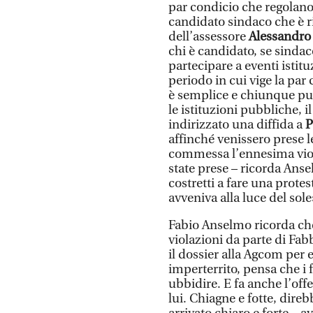
par condicio che regolano
candidato sindaco che è ri
dell’assessore
Alessandro
chi è candidato, se sinda
partecipare a eventi istitu
periodo in cui vige la pa
è semplice e chiunque pu
le istituzioni pubbliche, i
indirizzato una diffida a
P
affinché venissero prese 
commessa l’ennesima vio
state prese – ricorda Anse
costretti a fare una prot
avveniva alla luce del sole
Fabio Anselmo ricorda che
violazioni da parte di Fab
il dossier alla Agcom per
imperterrito, pensa che i 
ubbidire. E fa anche l’offe
lui. Chiagne e fotte, dire