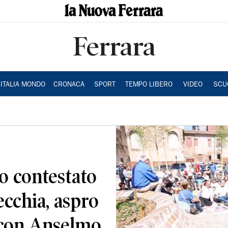
Ferrara
ITALIA MONDO
CRONACA
SPORT
TEMPO LIBERO
VIDEO
SCU
co contestato
ecchia, aspro
a con Anselmo