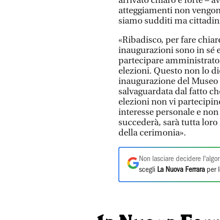
arrivato chiaro e forte – a
atteggiamenti non vengono
siamo sudditi ma cittadin
«Ribadisco, per fare chia
inaugurazioni sono in sé 
partecipare amministrator
elezioni. Questo non lo d
inaugurazione del Museo
salvaguardata dal fatto ch
elezioni non vi partecipin
interesse personale e non 
succederà, sarà tutta loro
della cerimonia».
Non lasciare decidere l'algor
scegli
La Nuova Ferrara
per l