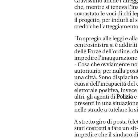
Gravissimo anche l'atteg
che, mentre si teneva l'in
sovrastato le voci di chi 
il progetto, per indurli al s
credo che l'atteggiamento 
"In spregio alle leggi e alla
centrosinistra si è addiri
delle Forze dell'ordine, c
impedire l'inaugurazione 
- Cosa che ovviamente no
autoritario, per nulla pos
una città. Sono dispiaciu
causa dell'incapacità del
elettorale positiva, invece
altri, gli agenti di
Polizia
e
presenti in una situazione
nelle strade a tutelare la s
A stretto giro di posta (ele
stati costretti a fare un s
impedire che il sindaco di