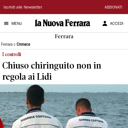
La
Iscriviti alle Newsletter
ABBONATI
Nuova
MENU
ACCEDI
Ferrara
Ferrara
Ferrara
Cronaca
I controlli
Chiuso chiringuito non in
regola ai Lidi