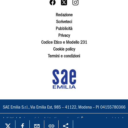
Redazione
Scriveteci
Pubblicità
Privacy
Codice Etico e Modello 231
Cookie policy
Termini e condizioni
SAE Emilia S.r.l., Via Emilia Est, 985 – 41122, Modena – PI 04155780366
I diritti delle immagini e dei testi sono riservati. È espressamente vietata la
loro riproduzione con qualsiasi mezzo e l'adattamento totale o parziale.