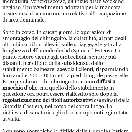
incredulità, venerdì scorso, all’inizio di un weekend
uggioso, il provvedimento adottato per la mancata
osservanza di alcune norme relative all’occupazione
di area demaniale.
Sono in corso, in questi giorni, le operazioni di
smontaggio del chiringuito, la cui utilità, al pari degli
altri chioschi bar allestiti sulle spiagge, è legata alla
lunghezza dell’arenile dei lidi Spina ed Estensi. Un
punto ristoro vicino agli ombrelloni, sempre più
distanti, per effetto della subsidenza, dallo
stabilimento balneare, agevola i clienti, risparmiando
loro anche 200 o 300 metri a piedi lungo le passerelle.
Ecco perché ai Lidi i chiringuito si sono
diffusi a
macchia d’olio
, ma quello dello stabilimento in
questione ora potrà essere riallestito solo dopo la
regolarizzazione dei titoli autorizzativi
esaminati dalla
Guardia Costiera, nel corso del sopralluogo. La
richiesta di sanatoria agli uffici competenti è già stata
avviata.
Non sono sporadiche le diffide della Guardia Costiera