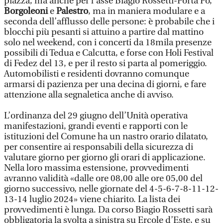
piazza, ma anche per l’asse Biagio Rossetti-Porta Po,
Borgoleoni
e
Palestro
, ma in maniera modulare e a
seconda dell’afflusso delle persone: è probabile che i
blocchi più pesanti si attuino a partire dal mattino
solo nel weekend, con i concerti da 18mila presenze
possibili di Tedua e Calcutta, e forse con Holi Festival
di Fedez del 13, e per il resto si parta al pomeriggio.
Automobilisti e residenti dovranno comunque
armarsi di pazienza per una decina di giorni, e fare
attenzione alla segnaletica anche di avviso.
L’ordinanza del 29 giugno dell’Unità operativa
manifestazioni, grandi eventi e rapporti con le
istituzioni del Comune ha un nastro orario dilatato,
per consentire ai responsabili della sicurezza di
valutare giorno per giorno gli orari di applicazione.
Nella loro massima estensione, provvedimenti
avranno validità «dalle ore 08,00 alle ore 05,00 del
giorno successivo, nelle giornate del 4-5-6-7-8-11-12-
13-14 luglio 2024» viene chiarito. La lista dei
provvedimenti è lunga. Da corso Biagio Rossetti sarà
obbligatoria la svolta a sinistra su Ercole d’Este, e su