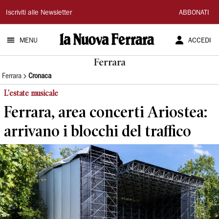
La
Iscriviti alle Newsletter
ABBONATI
Nuova
MENU
ACCEDI
Ferrara
Ferrara
Ferrara
Cronaca
L'estate musicale
Ferrara, area concerti Ariostea:
arrivano i blocchi del traffico