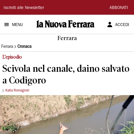
La
Iscriviti alle Newsletter
ABBONATI
Nuova
MENU
ACCEDI
Ferrara
Ferrara
Ferrara
Cronaca
L’episodio
Scivola nel canale, daino salvato
a Codigoro
Katia Romagnoli