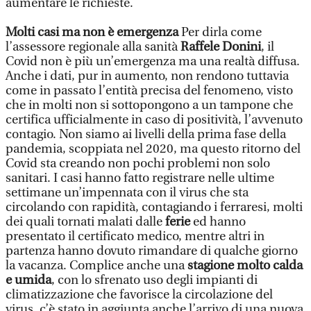
aumentare le richieste.
Molti casi ma non è emergenza
Per dirla come
l’assessore regionale alla sanità
Raffele Donini
, il
Covid non è più un’emergenza ma una realtà diffusa.
Anche i dati, pur in aumento, non rendono tuttavia
come in passato l’entità precisa del fenomeno, visto
che in molti non si sottopongono a un tampone che
certifica ufficialmente in caso di positività, l’avvenuto
contagio. Non siamo ai livelli della prima fase della
pandemia, scoppiata nel 2020, ma questo ritorno del
Covid sta creando non pochi problemi non solo
sanitari. I casi hanno fatto registrare nelle ultime
settimane un’impennata con il virus che sta
circolando con rapidità, contagiando i ferraresi, molti
dei quali tornati malati dalle
ferie
ed hanno
presentato il certificato medico, mentre altri in
partenza hanno dovuto rimandare di qualche giorno
la vacanza. Complice anche una
stagione molto calda
e umida
, con lo sfrenato uso degli impianti di
climatizzazione che favorisce la circolazione del
virus, c’è stato in aggiunta anche l’arrivo di una nuova