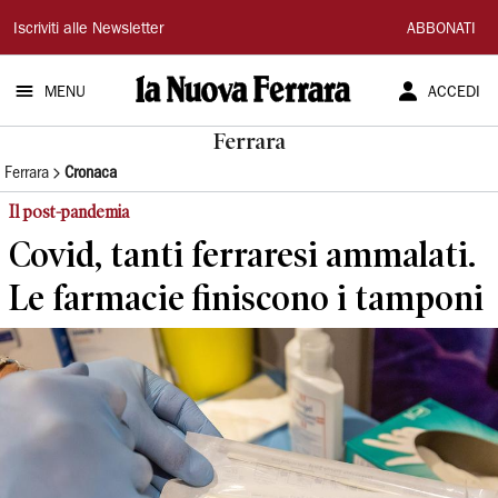
La
Iscriviti alle Newsletter
ABBONATI
Nuova
MENU
ACCEDI
Ferrara
Ferrara
Ferrara
Cronaca
Il post-pandemia
Covid, tanti ferraresi ammalati.
Le farmacie finiscono i tamponi