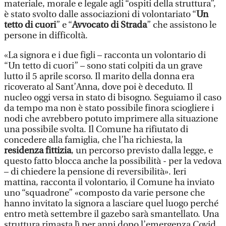
materiale, morale e legale agli “ospiti della struttura”,
è stato svolto dalle associazioni di volontariato “
Un
tetto di cuori
” e “
Avvocato di Strada
” che assistono le
persone in difficoltà.
«La signora e i due figli – racconta un volontario di
“Un tetto di cuori” – sono stati colpiti da un grave
lutto il 5 aprile scorso. Il marito della donna era
ricoverato al Sant’Anna, dove poi è deceduto. Il
nucleo oggi versa in stato di bisogno. Seguiamo il caso
da tempo ma non è stato possibile finora sciogliere i
nodi che avrebbero potuto imprimere alla situazione
una possibile svolta. Il Comune ha rifiutato di
concedere alla famiglia, che l’ha richiesta, la
residenza fittizia
, un percorso previsto dalla legge, e
questo fatto blocca anche la possibilità - per la vedova
– di chiedere la pensione di reversibilità». Ieri
mattina, racconta il volontario, il Comune ha inviato
uno “squadrone” «composto da varie persone che
hanno invitato la signora a lasciare quel luogo perché
entro metà settembre il gazebo sarà smantellato. Una
struttura rimasta lì per anni dopo l’emergenza Covid