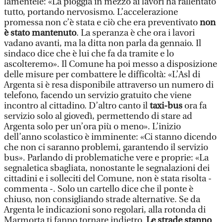
lamentele: «La pioggia in mezzo ai lavori ha rallentato
tutto, portando nervosismo. L’accelerazione
promessa non c’è stata e ciò che era preventivato
non
è stato mantenuto
. La speranza è che ora i lavori
vadano avanti, ma la ditta non parla da gennaio. Il
sindaco dice che è lui che fa da tramite e lo
ascolteremo». Il Comune ha poi messo a disposizione
delle misure per combattere le difficoltà: «L’Asl di
Argenta si è resa disponibile attraverso un numero di
telefono, facendo un servizio gratuito che viene
incontro al cittadino. D’altro canto il
taxi-bus
ora fa
servizio solo al giovedì, permettendo di stare ad
Argenta solo per un’ora più o meno». L’inizio
dell’anno scolastico è imminente: «Ci stanno dicendo
che non ci saranno problemi, garantendo il servizio
bus». Parlando di problematiche vere e proprie: «La
segnaletica sbagliata, nonostante le segnalazioni dei
cittadini e i solleciti del Comune, non è stata risolta -
commenta -. Solo un cartello dice che il ponte è
chiuso, non consigliando strade alternative. Se da
Argenta le indicazioni sono regolari, alla rotonda di
Marmorta ti fanno tornare indietro.
Le strade stanno