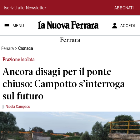
La
Iscriviti alle Newsletter
ABBONATI
Nuova
MENU
ACCEDI
Ferrara
Ferrara
Ferrara
Cronaca
Frazione isolata
Ancora disagi per il ponte
chiuso: Campotto s’interroga
sul futuro
Nicola Campacci