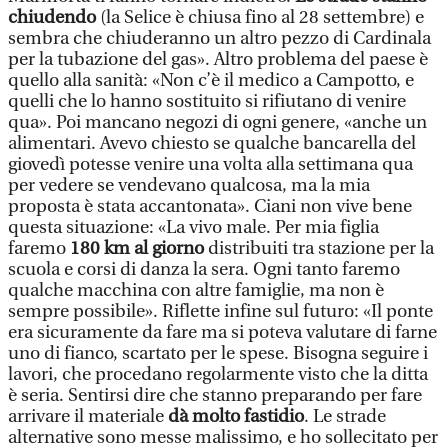
chiudendo
(la Selice è chiusa fino al 28 settembre) e
sembra che chiuderanno un altro pezzo di Cardinala
per la tubazione del gas». Altro problema del paese è
quello alla sanità: «Non c’è il medico a Campotto, e
quelli che lo hanno sostituito si rifiutano di venire
qua». Poi mancano negozi di ogni genere, «anche un
alimentari. Avevo chiesto se qualche bancarella del
giovedì potesse venire una volta alla settimana qua
per vedere se vendevano qualcosa, ma la mia
proposta è stata accantonata». Ciani non vive bene
questa situazione: «La vivo male. Per mia figlia
faremo
180 km al giorno
distribuiti tra stazione per la
scuola e corsi di danza la sera. Ogni tanto faremo
qualche macchina con altre famiglie, ma non è
sempre possibile». Riflette infine sul futuro: «Il ponte
era sicuramente da fare ma si poteva valutare di farne
uno di fianco, scartato per le spese. Bisogna seguire i
lavori, che procedano regolarmente visto che la ditta
è seria. Sentirsi dire che stanno preparando per fare
arrivare il materiale
dà molto fastidio
. Le strade
alternative sono messe malissimo, e ho sollecitato per