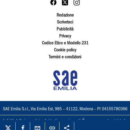
Redazione
Scriveteci
Pubblicità
Privacy
Codice Etico e Modello 231
Cookie policy
Termini e condizioni
SAE Emilia S.r.l., Via Emilia Est, 985 – 41122, Modena – PI 04155780366
I diritti delle immagini e dei testi sono riservati. È espressamente vietata la
loro riproduzione con qualsiasi mezzo e l'adattamento totale o parziale.