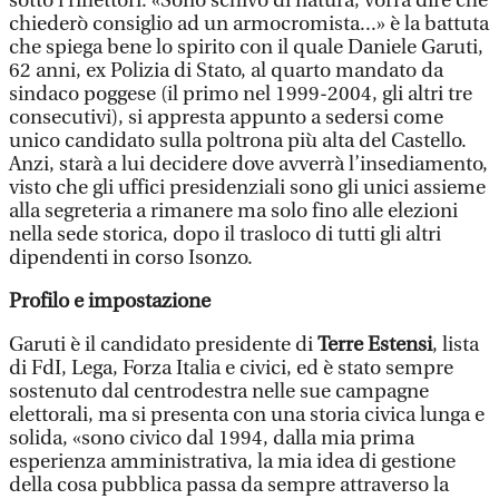
sotto i riflettori. «Sono schivo di natura, vorrà dire che
chiederò consiglio ad un armocromista...» è la battuta
che spiega bene lo spirito con il quale Daniele Garuti,
62 anni, ex Polizia di Stato, al quarto mandato da
sindaco poggese (il primo nel 1999-2004, gli altri tre
consecutivi), si appresta appunto a sedersi come
unico candidato sulla poltrona più alta del Castello.
Anzi, starà a lui decidere dove avverrà l’insediamento,
visto che gli uffici presidenziali sono gli unici assieme
alla segreteria a rimanere ma solo fino alle elezioni
nella sede storica, dopo il trasloco di tutti gli altri
dipendenti in corso Isonzo.
Profilo e impostazione
Garuti è il candidato presidente di
Terre Estensi
, lista
di FdI, Lega, Forza Italia e civici, ed è stato sempre
sostenuto dal centrodestra nelle sue campagne
elettorali, ma si presenta con una storia civica lunga e
solida, «sono civico dal 1994, dalla mia prima
esperienza amministrativa, la mia idea di gestione
della cosa pubblica passa da sempre attraverso la