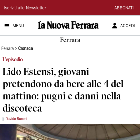
La
Iscriviti alle Newsletter
ABBONATI
Nuova
MENU
ACCEDI
Ferrara
Ferrara
Ferrara
Cronaca
L’episodio
Lido Estensi, giovani
pretendono da bere alle 4 del
mattino: pugni e danni nella
discoteca
Davide Bonesi