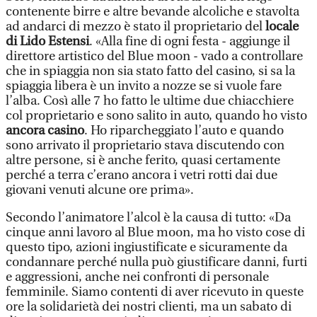
contenente birre e altre bevande alcoliche e stavolta
ad andarci di mezzo è stato il proprietario del
locale
di Lido Estensi
. «Alla fine di ogni festa - aggiunge il
direttore artistico del Blue moon - vado a controllare
che in spiaggia non sia stato fatto del casino, si sa la
spiaggia libera è un invito a nozze se si vuole fare
l’alba. Così alle 7 ho fatto le ultime due chiacchiere
col proprietario e sono salito in auto, quando ho visto
ancora casino
. Ho riparcheggiato l’auto e quando
sono arrivato il proprietario stava discutendo con
altre persone, si è anche ferito, quasi certamente
perché a terra c’erano ancora i vetri rotti dai due
giovani venuti alcune ore prima».
Secondo l’animatore l’alcol è la causa di tutto: «Da
cinque anni lavoro al Blue moon, ma ho visto cose di
questo tipo, azioni ingiustificate e sicuramente da
condannare perché nulla può giustificare danni, furti
e aggressioni, anche nei confronti di personale
femminile. Siamo contenti di aver ricevuto in queste
ore la solidarietà dei nostri clienti, ma un sabato di