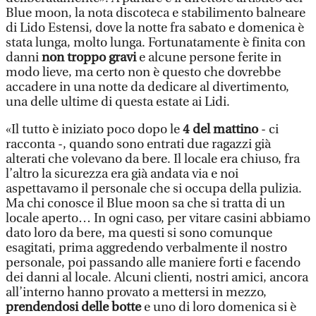
Blue moon, la nota discoteca e stabilimento balneare
di Lido Estensi, dove la notte fra sabato e domenica è
stata lunga, molto lunga. Fortunatamente è finita con
danni
non troppo gravi
e alcune persone ferite in
modo lieve, ma certo non è questo che dovrebbe
accadere in una notte da dedicare al divertimento,
una delle ultime di questa estate ai Lidi.
«Il tutto è iniziato poco dopo le
4 del mattino
- ci
racconta -, quando sono entrati due ragazzi già
alterati che volevano da bere. Il locale era chiuso, fra
l’altro la sicurezza era già andata via e noi
aspettavamo il personale che si occupa della pulizia.
Ma chi conosce il Blue moon sa che si tratta di un
locale aperto… In ogni caso, per vitare casini abbiamo
dato loro da bere, ma questi si sono comunque
esagitati, prima aggredendo verbalmente il nostro
personale, poi passando alle maniere forti e facendo
dei danni al locale. Alcuni clienti, nostri amici, ancora
all’interno hanno provato a mettersi in mezzo,
prendendosi delle botte
e uno di loro domenica si è