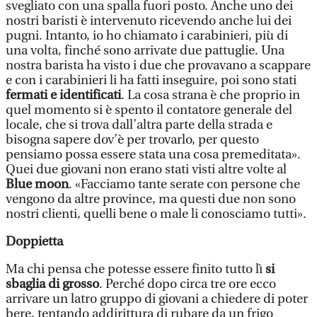
svegliato con una spalla fuori posto. Anche uno dei
nostri baristi è intervenuto ricevendo anche lui dei
pugni. Intanto, io ho chiamato i carabinieri, più di
una volta, finché sono arrivate due pattuglie. Una
nostra barista ha visto i due che provavano a scappare
e con i carabinieri li ha fatti inseguire, poi sono stati
fermati e identificati
. La cosa strana è che proprio in
quel momento si è spento il contatore generale del
locale, che si trova dall’altra parte della strada e
bisogna sapere dov’è per trovarlo, per questo
pensiamo possa essere stata una cosa premeditata».
Quei due giovani non erano stati visti altre volte al
Blue moon
. «Facciamo tante serate con persone che
vengono da altre province, ma questi due non sono
nostri clienti, quelli bene o male li conosciamo tutti».
Doppietta
Ma chi pensa che potesse essere finito tutto lì
si
sbaglia di grosso
. Perché dopo circa tre ore ecco
arrivare un latro gruppo di giovani a chiedere di poter
bere, tentando addirittura di rubare da un frigo