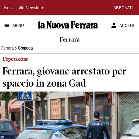
La
Iscriviti alle Newsletter
ABBONATI
Nuova
MENU
ACCEDI
Ferrara
Ferrara
Ferrara
Cronaca
L’operazione
Ferrara, giovane arrestato per
spaccio in zona Gad