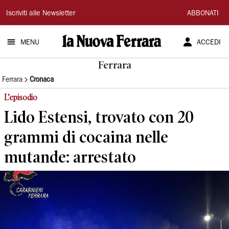
La
Iscriviti alle Newsletter
ABBONATI
Nuova
MENU
ACCEDI
Ferrara
Ferrara
Ferrara
Cronaca
L’episodio
Lido Estensi, trovato con 20
grammi di cocaina nelle
mutande: arrestato