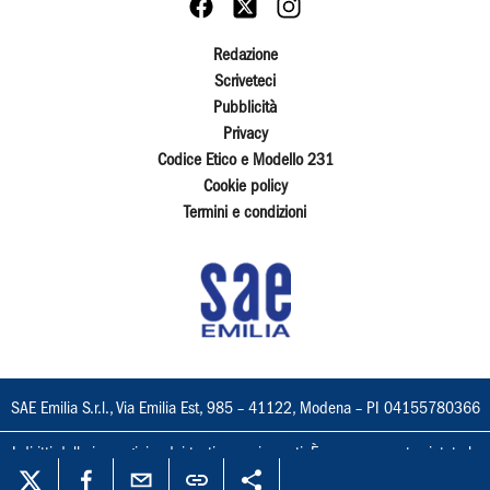
Redazione
Scriveteci
Pubblicità
Privacy
Codice Etico e Modello 231
Cookie policy
Termini e condizioni
SAE Emilia S.r.l., Via Emilia Est, 985 – 41122, Modena – PI 04155780366
I diritti delle immagini e dei testi sono riservati. È espressamente vietata la
loro riproduzione con qualsiasi mezzo e l'adattamento totale o parziale.