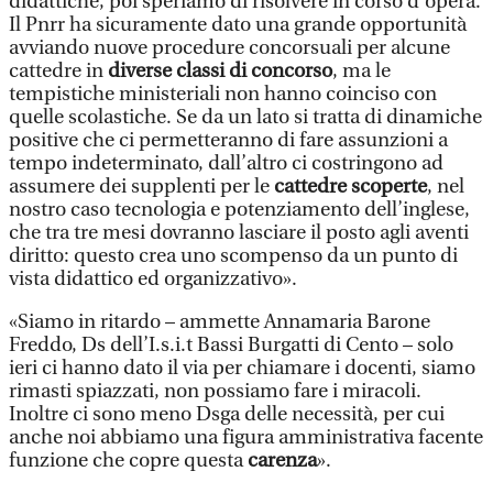
didattiche, poi speriamo di risolvere in corso d’opera.
Il Pnrr ha sicuramente dato una grande opportunità
avviando nuove procedure concorsuali per alcune
cattedre in
diverse classi di concorso
, ma le
tempistiche ministeriali non hanno coinciso con
quelle scolastiche. Se da un lato si tratta di dinamiche
positive che ci permetteranno di fare assunzioni a
tempo indeterminato, dall’altro ci costringono ad
assumere dei supplenti per le
cattedre scoperte
, nel
nostro caso tecnologia e potenziamento dell’inglese,
che tra tre mesi dovranno lasciare il posto agli aventi
diritto: questo crea uno scompenso da un punto di
vista didattico ed organizzativo».
«Siamo in ritardo – ammette Annamaria Barone
Freddo, Ds dell’I.s.i.t Bassi Burgatti di Cento – solo
ieri ci hanno dato il via per chiamare i docenti, siamo
rimasti spiazzati, non possiamo fare i miracoli.
Inoltre ci sono meno Dsga delle necessità, per cui
anche noi abbiamo una figura amministrativa facente
funzione che copre questa
carenza
».