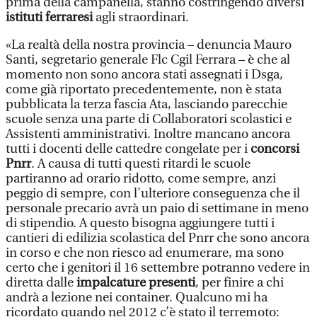
prima della campanella, stanno costringendo diversi
istituti ferraresi
agli straordinari.
«La realtà della nostra provincia – denuncia Mauro
Santi, segretario generale Flc Cgil Ferrara – è che al
momento non sono ancora stati assegnati i Dsga,
come già riportato precedentemente, non è stata
pubblicata la terza fascia Ata, lasciando parecchie
scuole senza una parte di Collaboratori scolastici e
Assistenti amministrativi. Inoltre mancano ancora
tutti i docenti delle cattedre congelate per i
concorsi
Pnrr
. A causa di tutti questi ritardi le scuole
partiranno ad orario ridotto, come sempre, anzi
peggio di sempre, con l'ulteriore conseguenza che il
personale precario avrà un paio di settimane in meno
di stipendio. A questo bisogna aggiungere tutti i
cantieri di edilizia scolastica del Pnrr che sono ancora
in corso e che non riesco ad enumerare, ma sono
certo che i genitori il 16 settembre potranno vedere in
diretta dalle
impalcature presenti
, per finire a chi
andrà a lezione nei container. Qualcuno mi ha
ricordato quando nel 2012 c’è stato il terremoto: