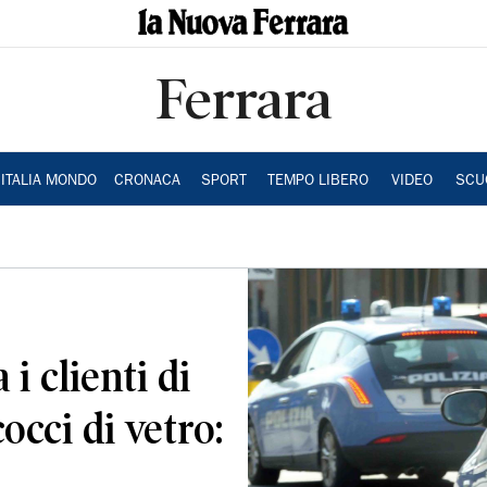
Ferrara
ITALIA MONDO
CRONACA
SPORT
TEMPO LIBERO
VIDEO
SCU
i clienti di
occi di vetro: