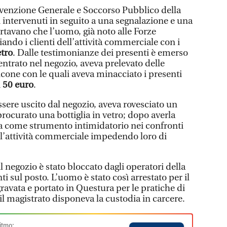
revenzione Generale e Soccorso Pubblico della
 intervenuti in seguito a una segnalazione e una
ertavano che l’uomo, già noto alle Forze
ando i clienti dell’attività commerciale con i
etro
. Dalle testimonianze dei presenti è emerso
ntrato nel negozio, aveva prelevato delle
cone con le quali aveva minacciato i presenti
i
50 euro
.
ere uscito dal negozio, aveva rovesciato un
 procurato una bottiglia in vetro; dopo averla
ata come strumento intimidatorio nei confronti
ll’attività commerciale impedendo loro di
l negozio è stato bloccato dagli operatori della
ti sul posto. L’uomo è stato così arrestato per il
gravata e portato in Questura per le pratiche di
 il magistrato disponeva la custodia in carcere.
itmo: