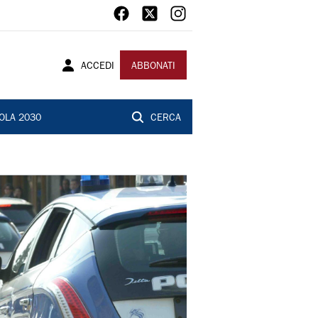
ACCEDI
ABBONATI
OLA 2030
CERCA