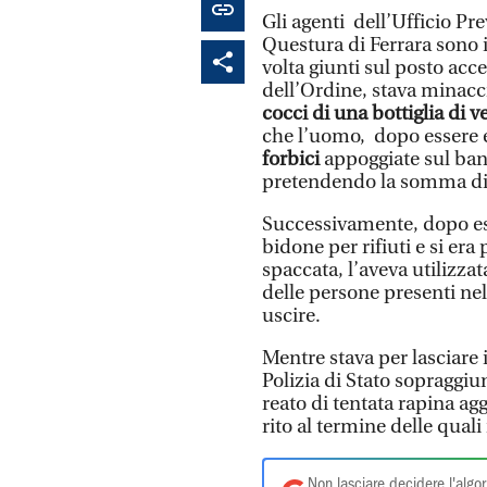
Gli agenti dell’Ufficio P
Questura di Ferrara sono i
volta giunti sul posto acc
dell’Ordine, stava minacci
cocci di una bottiglia di v
che l’uomo, dopo essere e
forbici
appoggiate sul ban
pretendendo la somma d
Successivamente, dopo ess
bidone per rifiuti e si era
spaccata, l’aveva utilizz
delle persone presenti ne
uscire.
Mentre stava per lasciare i
Polizia di Stato sopraggiun
reato di tentata rapina ag
rito al termine delle quali
Non lasciare decidere l'algor