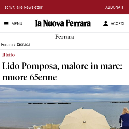
La
Iscriviti alle Newsletter
ABBONATI
Nuova
MENU
ACCEDI
Ferrara
Ferrara
Ferrara
Cronaca
Il lutto
Lido Pomposa, malore in mare:
muore 65enne