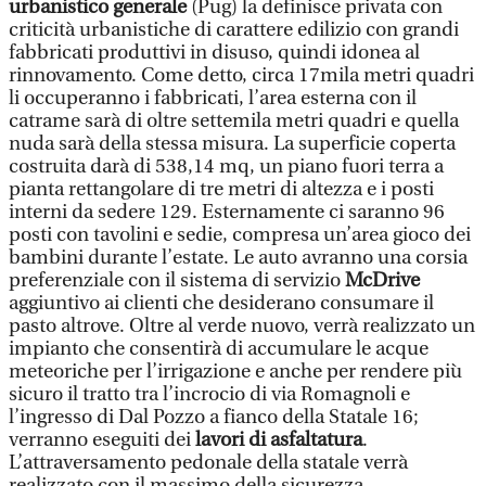
urbanistico generale
(Pug) la definisce privata con
criticità urbanistiche di carattere edilizio con grandi
fabbricati produttivi in disuso, quindi idonea al
rinnovamento. Come detto, circa 17mila metri quadri
li occuperanno i fabbricati, l’area esterna con il
catrame sarà di oltre settemila metri quadri e quella
nuda sarà della stessa misura. La superficie coperta
costruita darà di 538,14 mq, un piano fuori terra a
pianta rettangolare di tre metri di altezza e i posti
interni da sedere 129. Esternamente ci saranno 96
posti con tavolini e sedie, compresa un’area gioco dei
bambini durante l’estate. Le auto avranno una corsia
preferenziale con il sistema di servizio
McDrive
aggiuntivo ai clienti che desiderano consumare il
pasto altrove. Oltre al verde nuovo, verrà realizzato un
impianto che consentirà di accumulare le acque
meteoriche per l’irrigazione e anche per rendere più
sicuro il tratto tra l’incrocio di via Romagnoli e
l’ingresso di Dal Pozzo a fianco della Statale 16;
verranno eseguiti dei
lavori di asfaltatura
.
L’attraversamento pedonale della statale verrà
realizzato con il massimo della sicurezza.