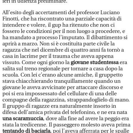
ieri in udienza preliminare.
All’esito degli accertamenti del professor Luciano
Finotti, che ha riscontrato una parziale capacità di
intendere e volere, il gup ha ritenuto che non ci
fossero le condizioni per il non luogo a procedere, e
ha mandato a processo l’imputato. Il dibattimento si
aprirà a marzo. Non si è costituita parte civile la
ragazza che nel dicembre di quattro anni fa tornò a
casa in lacrime per il trauma che aveva appena
vissuto. Come ogni giorno la
giovane studentessa
era
salita sul treno regionale per tornare a casa dopo la
scuola. Con lei c’erano alcune amiche, il gruppetto
stava chiacchierando tranquillamente quando un
giovane le aveva avvicinate per attaccare discorso e
poi si era impossessato del cellulare di una delle
compagne della ragazzina, strappandoglielo di mano.
Il gruppo di ragazze era naturalmente insorto in
difesa dell’amica privata del telefonino, e ne era nata
una scaramuccia
, dove alla fine ad avere la peggio era
stata la tredicenne. Il passeggero molesto aveva prima
tentando di baciarla
, poi l’aveva afferrata per le spalle