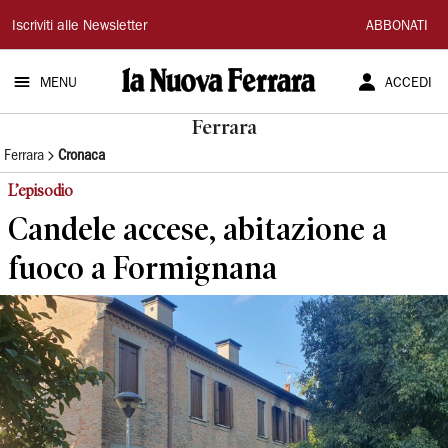
La
Iscriviti alle Newsletter
ABBONATI
Nuova
MENU
ACCEDI
Ferrara
Ferrara
Ferrara
Cronaca
L’episodio
Candele accese, abitazione a
fuoco a Formignana